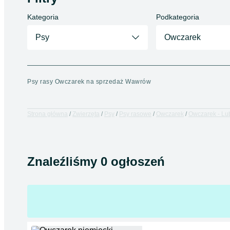
Kategoria
Podkategoria
Psy
Owczarek
Psy rasy Owczarek na sprzedaż Wawrów
Strona główna
Zwierzęta
Psy
Psy rasowe
Owczarek
Owczarek - Lu
Znaleźliśmy 0 ogłoszeń