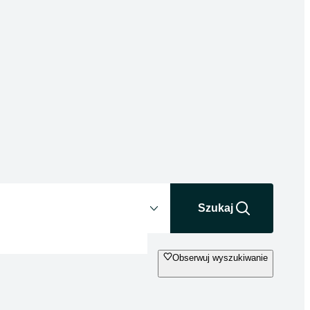
Odległość
+0 km
Szukaj
Obserwuj wyszukiwanie