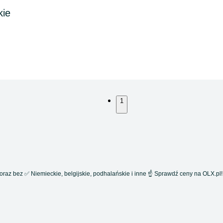
kie
1
az bez ✅ Niemieckie, belgijskie, podhalańskie i inne ☝ Sprawdź ceny na OLX.pl!