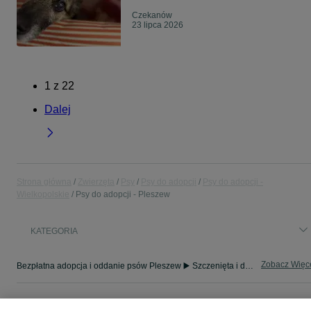
Czekanów
23 lipca 2026
1
z
22
Dalej
Strona główna
Zwierzęta
Psy
Psy do adopcji
Psy do adopcji -
Wielkopolskie
Psy do adopcji - Pleszew
KATEGORIA
Zobacz Więc
Bezpłatna adopcja i oddanie psów Pleszew ▶️ Szczenięta i dorosłe psy rasowe oraz mieszańce ☝ Sprawdź aktualne oferty i znajdź przyjaciela na OLX.pl!
Mapa kategorii