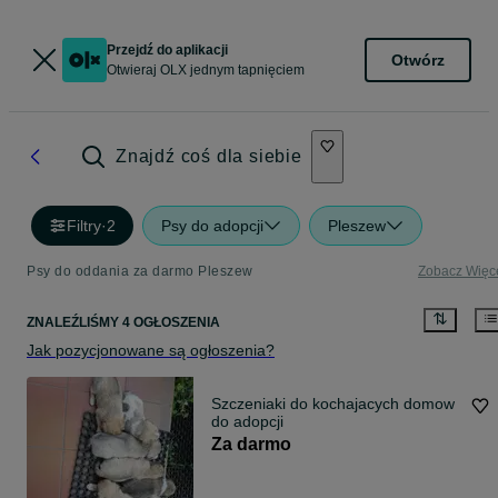
Przejdź do aplikacji
Otwórz
Otwieraj OLX jednym tapnięciem
Znajdź coś dla siebie
Filtry
·
2
Psy do adopcji
Pleszew
Psy do oddania za darmo Pleszew
Zobacz Więc
ZNALEŹLIŚMY 4 OGŁOSZENIA
Jak pozycjonowane są ogłoszenia?
Szczeniaki do kochajacych domow
do adopcji
Za darmo