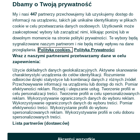
Dbamy o Twoją prywatność
Mapa miejscowości
Mapa ministron
My i nasi
447
partnerzy przechowujemy lub uzyskujemy dostęp do
informacji na urządzeniu, takich jak unikalne identyfikatory w plikach
Popularne wyszukiwania
cookie w celu przetwarzania danych osobowych. Użytkownik może
zaakceptować wybory lub zarządzać nimi, klikając poniżej lub w
dowolnym momencie na stronie polityki prywatności. Te wybory będą
sygnalizowane naszym partnerom i nie będą miały wpływu na dane
przeglądania.
Polityka cookies,
Polityka Prywatności
Wraz z naszymi partnerami przetwarzamy dane w celu
zapewnienia:
Użycie dokładnych danych geolokalizacyjnych. Aktywne skanowanie
charakterystyki urządzenia do celów identyfikacji. Rozumienie
odbiorców dzięki statystyce lub kombinacji danych z różnych źródeł.
Przechowywanie informacji na urządzeniu lub dostęp do nich. Pomiar
efektywności reklam. Rozwój i ulepszanie usług. Tworzenie profili w
celu personalizacji treści. Tworzenie profili w celu spersonalizowanych
reklam. Wykorzystywanie ograniczonych danych do wyboru reklam.
Wykorzystywanie ograniczonych danych do wyboru treści. Pomiar
efektywności treści. Wykorzystanie profili do wyboru
spersonalizowanych reklam. Wykorzystywanie profili w celu doboru
spersonalizowanych treści.
Lista partnerów (dostawców)
Akceptuj wszystkie