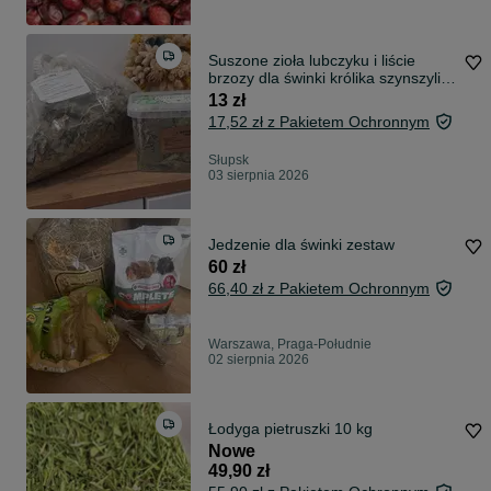
Suszone zioła lubczyku i liście
brzozy dla świnki królika szynszyli
duże kawałki
13 zł
17,52 zł z Pakietem Ochronnym
Słupsk
03 sierpnia 2026
Jedzenie dla świnki zestaw
60 zł
66,40 zł z Pakietem Ochronnym
Warszawa, Praga-Południe
02 sierpnia 2026
Łodyga pietruszki 10 kg
Nowe
49,90 zł