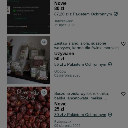
Nowe
80 zł
87,20 zł z Pakietem Ochronnym
Jarosławiec
15 lipca 2026
Zestaw siano, zioła, suszone
warzywa, karma dla świnki morskiej
Używane
50 zł
56 zł z Pakietem Ochronnym
Głogów
01 sierpnia 2026
Suszone zioła wytłok rokitnika,
babka lancetowata, melisa,
czystek, rumianek głóg tarnina
Nowe
pokrzywa
25 zł
30 zł z Pakietem Ochronnym
Bydgoszcz
09 sierpnia 2026