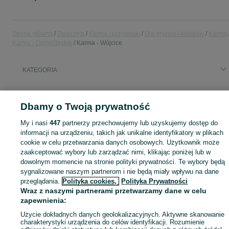
Strona główna
Zwierzęta
Karma i przysmaki
Dla gryzoni i królików
Karma
Karma - Dolnośląskie
Karma - Wójcice
KATEGORIA
Zobacz Więc
Sprzedaż karmy dla gryzoni i królików Wójcice ▶️ Granulaty, mieszanki ziaren i siano ✅ Duży wybór w atrakcyjnych cenach ☝ Znajdź karmę na OLX.pl!
Dbamy o Twoją prywatność
Mapa kategorii
My i nasi
447
partnerzy przechowujemy lub uzyskujemy dostęp do
informacji na urządzeniu, takich jak unikalne identyfikatory w plikach
Mapa miejscowości
cookie w celu przetwarzania danych osobowych. Użytkownik może
Mapa ministron
zaakceptować wybory lub zarządzać nimi, klikając poniżej lub w
dowolnym momencie na stronie polityki prywatności. Te wybory będą
Popularne wyszukiwania
sygnalizowane naszym partnerom i nie będą miały wpływu na dane
przeglądania.
Polityka cookies,
Polityka Prywatności
Wraz z naszymi partnerami przetwarzamy dane w celu
zapewnienia:
Użycie dokładnych danych geolokalizacyjnych. Aktywne skanowanie
charakterystyki urządzenia do celów identyfikacji. Rozumienie