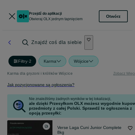
Przejdź do aplikacji
Otwórz
Otwieraj OLX jednym tapnięciem
Znajdź coś dla siebie
Filtry
·
2
Karma
Wójcice
Karma dla gryzoni i królików Wójcice
Zobacz Więc
Jak pozycjonowane są ogłoszenia?
Nie znaleźliśmy żadnych wyników w tej lokalizacji,
ale dzięki Przesyłkom OLX możesz wygodnie kupo
przedmioty z całej Polski. Sprawdź te ogłoszenia z
opcją przesyłki:
Verse Laga Cuni Junior Complete
8kg