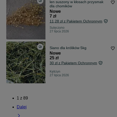
len suszony w kłosach przysmak
dla chomików
Nowe
7 zł
11,28 zł z Pakietem Ochronnym
Sulęczyno
27 lipca 2026
Siano dla królików 5kg
Nowe
25 zł
30 zł z Pakietem Ochronnym
Kętrzyn
27 lipca 2026
1
z
89
Dalej