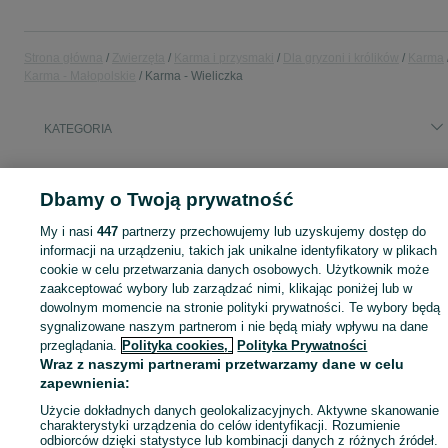
Strona główna
Zwierzęta
Karma i przysmaki
Dla gryzoni i królików
Karma
Karma - Małopolskie
Karma - Wieliczka
KATEGORIA
Zobacz Więc
Sprzedaż karmy dla gryzoni i królików Wieliczka ▶️ Granulaty, mieszanki ziaren i siano ✅ Duży wybór w atrakcyjnych cenach ☝ Znajdź karmę na OLX.pl!
Dbamy o Twoją prywatność
Mapa kategorii
My i nasi
447
partnerzy przechowujemy lub uzyskujemy dostęp do
informacji na urządzeniu, takich jak unikalne identyfikatory w plikach
Mapa miejscowości
cookie w celu przetwarzania danych osobowych. Użytkownik może
Mapa ministron
zaakceptować wybory lub zarządzać nimi, klikając poniżej lub w
dowolnym momencie na stronie polityki prywatności. Te wybory będą
Popularne wyszukiwania
sygnalizowane naszym partnerom i nie będą miały wpływu na dane
przeglądania.
Polityka cookies,
Polityka Prywatności
Wraz z naszymi partnerami przetwarzamy dane w celu
zapewnienia:
Użycie dokładnych danych geolokalizacyjnych. Aktywne skanowanie
charakterystyki urządzenia do celów identyfikacji. Rozumienie
odbiorców dzięki statystyce lub kombinacji danych z różnych źródeł.