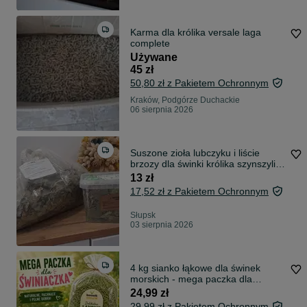
Karma dla królika versale laga
complete
Używane
45 zł
50,80 zł z Pakietem Ochronnym
Kraków, Podgórze Duchackie
06 sierpnia 2026
Suszone zioła lubczyku i liście
brzozy dla świnki królika szynszyli
duże kawałki
13 zł
17,52 zł z Pakietem Ochronnym
Słupsk
03 sierpnia 2026
4 kg sianko łąkowe dla świnek
morskich - mega paczka dla
świniaczka - BOROWIK
24,99 zł
29,99 zł z Pakietem Ochronnym