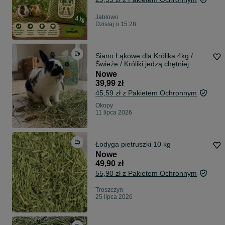
Jabłowo
Dzisiaj o 15:28
Siano Łąkowe dla Królika 4kg /
Świeże / Króliki jedzą chętniej
/Zbiór 2026 Folwark Okopy
Nowe
39,99 zł
45,59 zł z Pakietem Ochronnym
Okopy
11 lipca 2026
Łodyga pietruszki 10 kg
Nowe
49,90 zł
55,90 zł z Pakietem Ochronnym
Troszczyn
25 lipca 2026