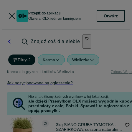
Przejdź do aplikacji
Otwórz
Otwieraj OLX jednym tapnięciem
Znajdź coś dla siebie
Filtry
·
2
Karma
Wieliczka
Karma dla gryzoni i królików Wieliczka
Zobacz Więc
Jak pozycjonowane są ogłoszenia?
Nie znaleźliśmy żadnych wyników w tej lokalizacji,
ale dzięki Przesyłkom OLX możesz wygodnie kupo
przedmioty z całej Polski. Sprawdź te ogłoszenia z
opcją przesyłki:
3kg SIANO GRUBA TYMOTKA -
SZAFIRKOWA, suszona naturalnie