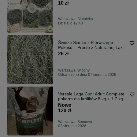
10 zł
Warszawa, Białołęka
Dzisiaj o 12:48
Świeże Sianko z Pierwszego
Pokosu – Prosto z Naturalnej Łąki!
5KG,
26 zł
Warszawa, Włochy
Odświeżono dnia 07 sierpnia 2026
Versele Laga Cuni Adult Complete
pokarm dla królików 8 kg + 1,7 kg =
9,7 kg
Nowe
120 zł
Warszawa, Bemowo
03 sierpnia 2026