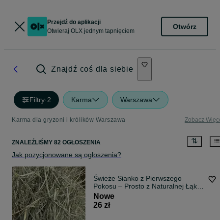
Przejdź do aplikacji
Otwórz
Otwieraj OLX jednym tapnięciem
Znajdź coś dla siebie
Filtry
·
2
Karma
Warszawa
Karma dla gryzoni i królików Warszawa
Zobacz Więc
ZNALEŹLIŚMY 82 OGŁOSZENIA
Jak pozycjonowane są ogłoszenia?
Świeże Sianko z Pierwszego
Pokosu – Prosto z Naturalnej Łąki!
5 KG
Nowe
26 zł