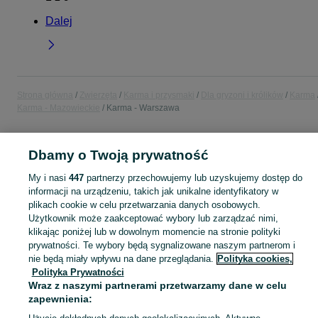
Dalej
Strona główna
Zwierzęta
Karma i przysmaki
Dla gryzoni i królików
Karma
Karma - Mazowieckie
Karma - Warszawa
POLSKA » MAZOWIECKIE » WARSZAWA
Dbamy o Twoją prywatność
My i nasi
447
partnerzy przechowujemy lub uzyskujemy dostęp do
KATEGORIA
informacji na urządzeniu, takich jak unikalne identyfikatory w
plikach cookie w celu przetwarzania danych osobowych.
Użytkownik może zaakceptować wybory lub zarządzać nimi,
Zobacz Więc
Sprzedaż karmy dla gryzoni i królików Warszawa ▶️ Granulaty, mieszanki ziaren i siano ✅ Duży wybór w atrakcyjnych cenach ☝ Znajdź karmę na OLX.pl!
klikając poniżej lub w dowolnym momencie na stronie polityki
prywatności. Te wybory będą sygnalizowane naszym partnerom i
Mapa kategorii
nie będą miały wpływu na dane przeglądania.
Polityka cookies,
Polityka Prywatności
Mapa miejscowości
Wraz z naszymi partnerami przetwarzamy dane w celu
Mapa ministron
zapewnienia:
Popularne wyszukiwania