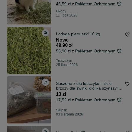
45,59 zł z Pakietem Ochronnym
Okopy
11 lipca 2026
Łodyga pietruszki 10 kg
Nowe
49,90 zł
55,90 zł z Pakietem Ochronnym
Troszczyn
25 lipca 2026
Suszone zioła lubczyku i liście
brzozy dla świnki królika szynszyli
duże kawałki
13 zł
17,52 zł z Pakietem Ochronnym
Słupsk
03 sierpnia 2026