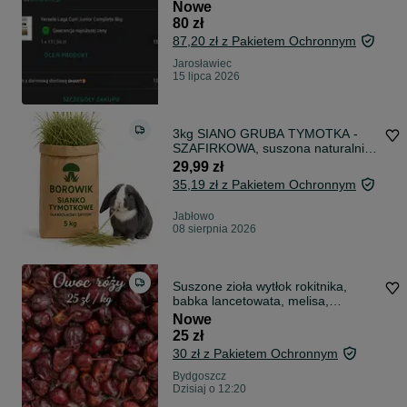
Nowe
80 zł
87,20 zł z Pakietem Ochronnym
Jarosławiec
15 lipca 2026
3kg SIANO GRUBA TYMOTKA -
SZAFIRKOWA, suszona naturalnie
" BOROWIK "
29,99 zł
35,19 zł z Pakietem Ochronnym
Jabłowo
08 sierpnia 2026
Suszone zioła wytłok rokitnika,
babka lancetowata, melisa,
czystek, rumianek głóg tarnina
Nowe
pokrzywa
25 zł
30 zł z Pakietem Ochronnym
Bydgoszcz
Dzisiaj o 12:20