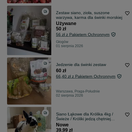
Zestaw siano, zioła, suszone
warzywa, karma dla świnki morskiej
Używane
50 zł
56 zł z Pakietem Ochronnym
Głogów
01 sierpnia 2026
Jedzenie dla świnki zestaw
60 zł
66,40 zł z Pakietem Ochronnym
Warszawa, Praga-Południe
02 sierpnia 2026
Siano Łąkowe dla Królika 4kg /
Świeże / Króliki jedzą chętniej
/Zbiór 2026 Folwark Okopy
Nowe
39,99 zł