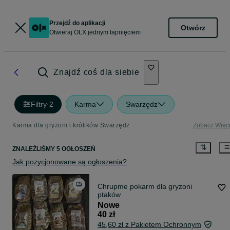
Przejdź do aplikacji
Otwórz
Otwieraj OLX jednym tapnięciem
Znajdź coś dla siebie
Filtry
·
2
Karma
Swarzędz
Karma dla gryzoni i królików Swarzędz
Zobacz Więc
ZNALEŹLIŚMY 5 OGŁOSZEŃ
Jak pozycjonowane są ogłoszenia?
Chrupme pokarm dla gryzoni
ptaków
Nowe
40 zł
45,60 zł z Pakietem Ochronnym