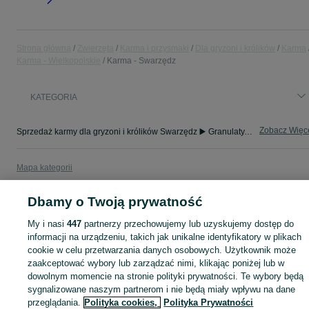
Strona główna
Zwierzęta
Karma i przysmaki
Dla gryzoni i królików
Karma
Karma - Wielkopolskie
Karma - Swarzędz
KATEGORIA
Zobacz Więc
Sprzedaż karmy dla gryzoni i królików Swarzędz ▶️ Granulaty, mieszanki ziaren i siano ✅ Duży wybór w atrakcyjnych cenach ☝ Znajdź karmę na OLX.pl!
Mapa kategorii
Mapa miejscowości
Dbamy o Twoją prywatność
Mapa ministron
Popularne wyszukiwania
My i nasi
447
partnerzy przechowujemy lub uzyskujemy dostęp do
informacji na urządzeniu, takich jak unikalne identyfikatory w plikach
cookie w celu przetwarzania danych osobowych. Użytkownik może
zaakceptować wybory lub zarządzać nimi, klikając poniżej lub w
dowolnym momencie na stronie polityki prywatności. Te wybory będą
sygnalizowane naszym partnerom i nie będą miały wpływu na dane
przeglądania.
Polityka cookies,
Polityka Prywatności