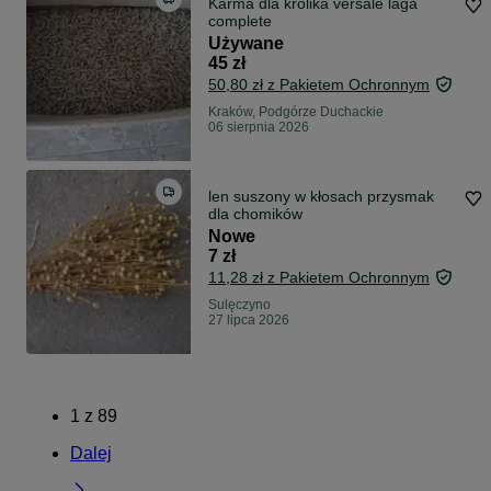
Karma dla królika versale laga
complete
Używane
45 zł
50,80 zł z Pakietem Ochronnym
Kraków, Podgórze Duchackie
06 sierpnia 2026
len suszony w kłosach przysmak
dla chomików
Nowe
7 zł
11,28 zł z Pakietem Ochronnym
Sulęczyno
27 lipca 2026
1
z
89
Dalej