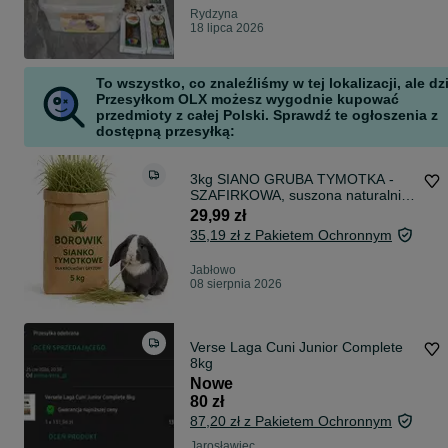
Rydzyna
18 lipca 2026
To wszystko, co znaleźliśmy w tej lokalizacji, ale dz
Przesyłkom OLX możesz wygodnie kupować
przedmioty z całej Polski. Sprawdź te ogłoszenia z
dostępną przesyłką:
3kg SIANO GRUBA TYMOTKA -
SZAFIRKOWA, suszona naturalnie
" BOROWIK "
29,99 zł
35,19 zł z Pakietem Ochronnym
Jabłowo
08 sierpnia 2026
Verse Laga Cuni Junior Complete
8kg
Nowe
80 zł
87,20 zł z Pakietem Ochronnym
Jarosławiec