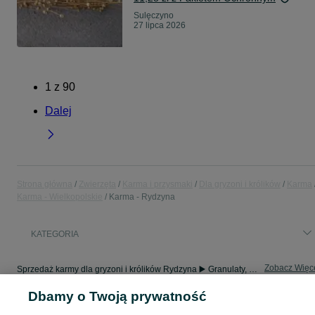
Sulęczyno
27 lipca 2026
1
z
90
Dalej
Strona główna
Zwierzęta
Karma i przysmaki
Dla gryzoni i królików
Karma
Karma - Wielkopolskie
Karma - Rydzyna
KATEGORIA
Zobacz Więc
Sprzedaż karmy dla gryzoni i królików Rydzyna ▶️ Granulaty, mieszanki ziaren i siano ✅ Duży wybór w atrakcyjnych cenach ☝ Znajdź karmę na OLX.pl!
Dbamy o Twoją prywatność
Mapa kategorii