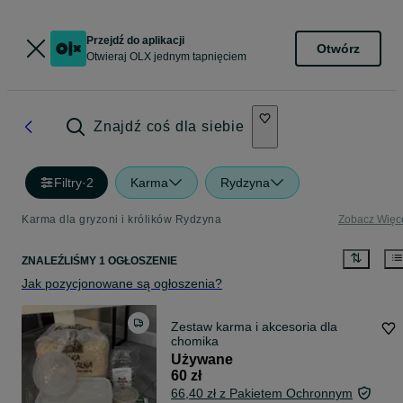
Przejdź do aplikacji
Otwórz
Otwieraj OLX jednym tapnięciem
Znajdź coś dla siebie
Filtry
·
2
Karma
Rydzyna
Karma dla gryzoni i królików Rydzyna
Zobacz Więc
ZNALEŹLIŚMY 1 OGŁOSZENIE
Jak pozycjonowane są ogłoszenia?
Zestaw karma i akcesoria dla
chomika
Używane
60 zł
66,40 zł z Pakietem Ochronnym