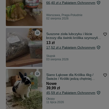
66,40 zł z Pakietem Ochronnym
Warszawa, Praga-Południe
02 sierpnia 2026
Suszone zioła lubczyku i liście
brzozy dla świnki królika szynszyli
duże kawałki
13 zł
17,52 zł z Pakietem Ochronnym
Słupsk
03 sierpnia 2026
Siano Łąkowe dla Królika 4kg /
Świeże / Króliki jedzą chętniej
/Zbiór 2026 Folwark Okopy
Nowe
39,99 zł
45,59 zł z Pakietem Ochronnym
Okopy
11 lipca 2026