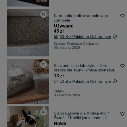
Karma dla królika versale laga
complete
Używane
45 zł
50,80 zł z Pakietem Ochronnym
Kraków, Podgórze Duchackie
06 sierpnia 2026
Suszone zioła lubczyku i liście
brzozy dla świnki królika szynszyli
duże kawałki
13 zł
17,52 zł z Pakietem Ochronnym
Słupsk
03 sierpnia 2026
Siano Łąkowe dla Królika 4kg /
Świeże / Króliki jedzą chętniej
/Zbiór 2026 Folwark Okopy
Nowe