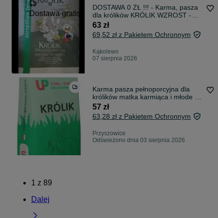
DOSTAWA 0 ZŁ !!! - Karma, pasza
Dostawa gratis
dla królików KRÓLIK WZROST -
EKOPLON, 25kg
63 zł
69,52 zł z Pakietem Ochronnym
Kąkolewo
07 sierpnia 2026
Karma pasza pełnoporcyjna dla
królików matka karmiąca i młode 25
kg
57 zł
63,28 zł z Pakietem Ochronnym
Przyszowice
Odświeżono dnia 03 sierpnia 2026
1
z
89
Dalej