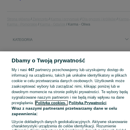
Strona główna
Zwierzęta
Karma i przysmaki
Dla gryzoni i królików
Karma
Karma - Pomorskie
Karma - Gdańsk
Karma - Oliwa
KATEGORIA
Zobacz Więc
Sprzedaż karmy dla gryzoni i królików Gdańsk ▶️ Granulaty, mieszanki ziaren i siano ✅ Duży wybór w atrakcyjnych cenach ☝ Znajdź karmę na OLX.pl!
Dbamy o Twoją prywatność
Mapa kategorii
My i nasi
447
partnerzy przechowujemy lub uzyskujemy dostęp do
informacji na urządzeniu, takich jak unikalne identyfikatory w plikach
Mapa miejscowości
cookie w celu przetwarzania danych osobowych. Użytkownik może
Mapa ministron
zaakceptować wybory lub zarządzać nimi, klikając poniżej lub w
dowolnym momencie na stronie polityki prywatności. Te wybory będą
Popularne wyszukiwania
sygnalizowane naszym partnerom i nie będą miały wpływu na dane
przeglądania.
Polityka cookies,
Polityka Prywatności
Wraz z naszymi partnerami przetwarzamy dane w celu
zapewnienia:
Użycie dokładnych danych geolokalizacyjnych. Aktywne skanowanie
charakterystyki urządzenia do celów identyfikacji. Rozumienie