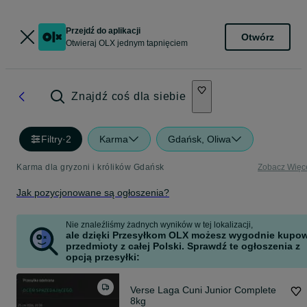
Przejdź do aplikacji
Otwórz
Otwieraj OLX jednym tapnięciem
Znajdź coś dla siebie
Filtry
·
2
Karma
Gdańsk, Oliwa
Karma dla gryzoni i królików Gdańsk
Zobacz Więc
Jak pozycjonowane są ogłoszenia?
Nie znaleźliśmy żadnych wyników w tej lokalizacji,
ale dzięki Przesyłkom OLX możesz wygodnie kupo
przedmioty z całej Polski. Sprawdź te ogłoszenia z
opcją przesyłki:
Verse Laga Cuni Junior Complete
8kg