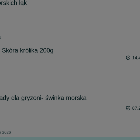
órskich łąk
6
 Skóra królika 200g
14,
łady dla gryzoni- świnka morska
87,
ia 2026