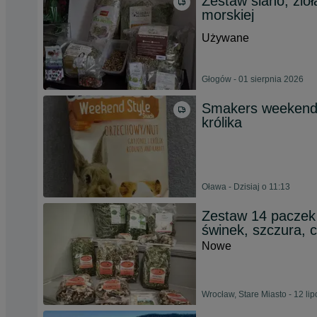
Zestaw siano, zio
morskiej
Używane
Głogów - 01 sierpnia 2026
Smakers weekend s
królika
Oława - Dzisiaj o 11:13
Zestaw 14 paczek 
świnek, szczura, 
Nowe
Wrocław, Stare Miasto - 12 li