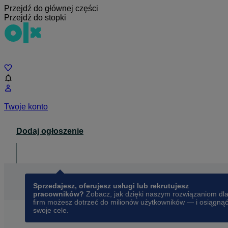
Przejdź do głównej części
Przejdź do stopki
Czat
Twoje konto
Dodaj ogłoszenie
Dla biznesu
opens in a new tab
Sprzedajesz, oferujesz usługi lub rekrutujesz
pracowników?
Zobacz, jak dzięki naszym rozwiązaniom dl
firm możesz dotrzeć do milionów użytkowników — i osiągną
swoje cele.