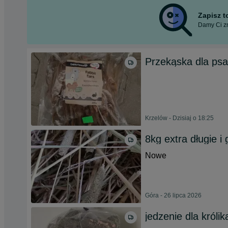
Zapisz 
Damy Ci zn
Przekąska dla psa
Krzelów - Dzisiaj o 18:25
8kg extra długie i
Nowe
Góra - 26 lipca 2026
jedzenie dla królik