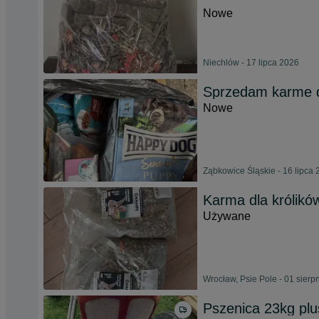
Nowe
Niechlów - 17 lipca 2026
Sprzedam karme d
Nowe
Ząbkowice Śląskie - 16 lipca
Karma dla królików
Używane
Wrocław, Psie Pole - 01 sierp
Pszenica 23kg plu