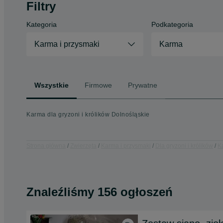
Filtry
Kategoria
Podkategoria
Karma i przysmaki
Karma
Wszystkie
Firmowe
Prywatne
Karma dla gryzoni i królików Dolnośląskie
Strona główna
Zwierzęta
Karma i przysmaki
Dla gryzoni i królików
K
Znaleźliśmy 156 ogłoszeń