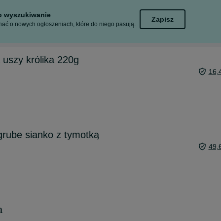
to wyszukiwanie
Zapisz
ać o nowych ogłoszeniach, które do niego pasują.
 uszy królika 220g
16,
 grube sianko z tymotką
49,
a