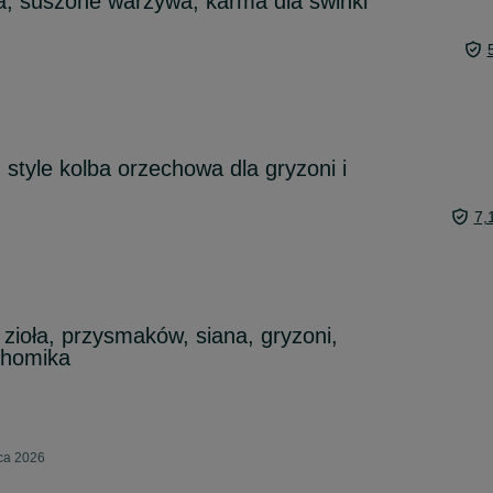
ła, suszone warzywa, karma dla świnki
tyle kolba orzechowa dla gryzoni i
7,
zioła, przysmaków, siana, gryzoni,
chomika
pca 2026