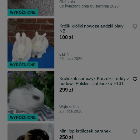
Obórznia
Odświeżono dnia 05 sierpnia 2026
WYRÓŻNIONE
Królik króliki nowozelandzki biały
NB
100 zł
Łasin
26 lipca 2026
WYRÓŻNIONE
Króliczek samczyk Karzełki Teddy z
hodowli Polskie -Jabłuszko E131
299 zł
Wąbrzeźno
23 lipca 2026
WYRÓŻNIONE
Mini lop króliczek baranek
250 zł