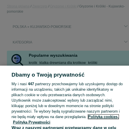
Strona główna
Zwierzęta
Gryzonie i Króliki
Gryzonie i Króliki - Kujawsko-
pomorskie
POLSKA » KUJAWSKO-POMORSKIE
KATEGORIA
Popularne wyszukiwania
krolik
klatka drewniana dla krolikow
króliki
króliki niebieskie
kota kupie
szczur
mini lop
gniazda kurze
Dbamy o Twoją prywatność
Zobacz Więcej
My i nasi
447
partnerzy przechowujemy lub uzyskujemy dostęp do
informacji na urządzeniu, takich jak unikalne identyfikatory w
Zobacz Więc
Sprzedaż i adopcja gryzoni i królików Kujawsko-pomorskie ▶️ Króliki, świnki morskie, chomiki i inne w atrakcyjnych cenach ☝ Przeglądaj ogłoszenia na OLX.pl!
plikach cookie w celu przetwarzania danych osobowych.
Użytkownik może zaakceptować wybory lub zarządzać nimi,
klikając poniżej lub w dowolnym momencie na stronie polityki
Mapa kategorii
prywatności. Te wybory będą sygnalizowane naszym partnerom i
Mapa miejscowości
nie będą miały wpływu na dane przeglądania.
Polityka cookies,
Polityka Prywatności
Mapa ministron
Wraz z naszymi partnerami przetwarzamy dane w celu