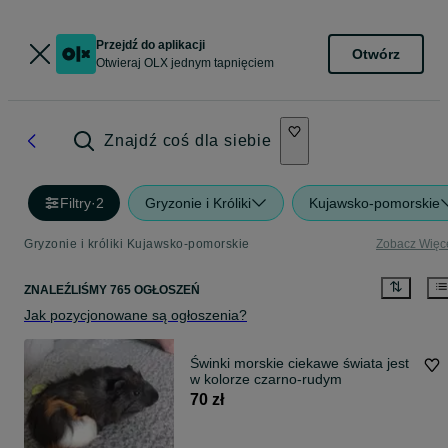
Przejdź do aplikacji
Otwórz
Otwieraj OLX jednym tapnięciem
Znajdź coś dla siebie
Filtry
·
2
Gryzonie i Króliki
Kujawsko-pomorskie
Gryzonie i króliki Kujawsko-pomorskie
Zobacz Więc
ZNALEŹLIŚMY 765 OGŁOSZEŃ
Jak pozycjonowane są ogłoszenia?
Świnki morskie ciekawe świata jest
w kolorze czarno-rudym
70 zł