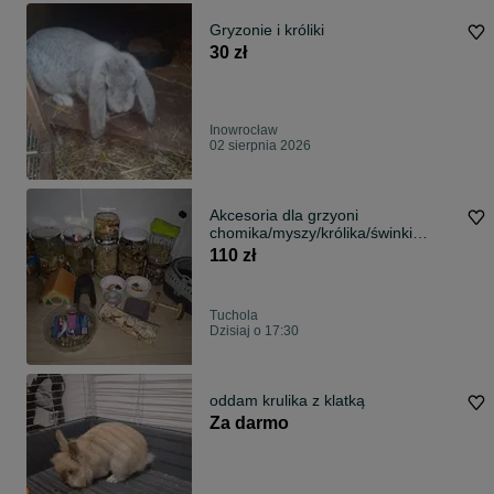
Gryzonie i króliki
30 zł
Inowrocław
02 sierpnia 2026
Akcesoria dla grzyoni
chomika/myszy/królika/świnki
morskiej
110 zł
Tuchola
Dzisiaj o 17:30
oddam krulika z klatką
Za darmo