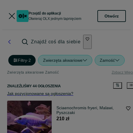
Przejdź do aplikacji
Otwórz
Otwieraj OLX jednym tapnięciem
Znajdź coś dla siebie
Filtry
·
2
Zwierzęta akwariowe
Zamość
Zwierzęta akwariowe Zamość
Zobacz Więc
ZNALEŹLIŚMY 44 OGŁOSZENIA
Jak pozycjonowane są ogłoszenia?
Sciaenochromis fryeri, Malawi,
Pyszczaki
210 zł