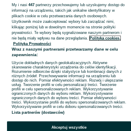
My i nasi
447
partnerzy przechowujemy lub uzyskujemy dostęp do
informacji na urządzeniu, takich jak unikalne identyfikatory w
KATEGORIA
plikach cookie w celu przetwarzania danych osobowych.
Użytkownik może zaakceptować wybory lub zarządzać nimi,
Zobacz Więc
Sprzedaż zwierząt akwariowych Zamość ▶️ Rybki ozdobne, krewetki i ślimaki itd. ☝ Sprawdź aktualne oferty hodowców w atrakcyjnych cenach na OLX.pl!
klikając poniżej lub w dowolnym momencie na stronie polityki
prywatności. Te wybory będą sygnalizowane naszym partnerom i
nie będą miały wpływu na dane przeglądania.
Polityka cookies,
Mapa kategorii
Polityka Prywatności
Mapa miejscowości
Wraz z naszymi partnerami przetwarzamy dane w celu
zapewnienia:
Mapa ministron
Użycie dokładnych danych geolokalizacyjnych. Aktywne
Popularne wyszukiwania
skanowanie charakterystyki urządzenia do celów identyfikacji.
Rozumienie odbiorców dzięki statystyce lub kombinacji danych z
różnych źródeł. Przechowywanie informacji na urządzeniu lub
dostęp do nich. Pomiar efektywności reklam. Rozwój i ulepszanie
usług. Tworzenie profili w celu personalizacji treści. Tworzenie
profili w celu spersonalizowanych reklam. Wykorzystywanie
ograniczonych danych do wyboru reklam. Wykorzystywanie
ograniczonych danych do wyboru treści. Pomiar efektywności
treści. Wykorzystanie profili do wyboru spersonalizowanych reklam.
Wykorzystywanie profili w celu doboru spersonalizowanych treści.
Lista partnerów (dostawców)
Akceptuj wszystkie