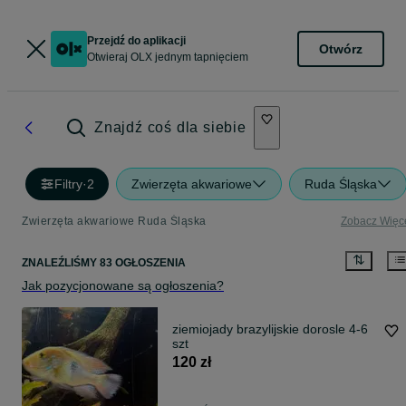
Przejdź do aplikacji
Otwórz
Otwieraj OLX jednym tapnięciem
Znajdź coś dla siebie
Filtry
·
2
Zwierzęta akwariowe
Ruda Śląska
Zwierzęta akwariowe Ruda Śląska
Zobacz Więc
ZNALEŹLIŚMY 83 OGŁOSZENIA
Jak pozycjonowane są ogłoszenia?
ziemiojady brazylijskie dorosle 4-6
szt
120 zł