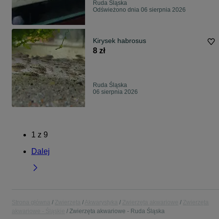
Ruda Śląska
Odświeżono dnia 06 sierpnia 2026
Kirysek habrosus
8 zł
Ruda Śląska
06 sierpnia 2026
1
z
9
Dalej
Strona główna
Zwierzęta
Akwarystyka
Zwierzęta akwariowe
Zwierzęta
akwariowe - Śląskie
Zwierzęta akwariowe - Ruda Śląska