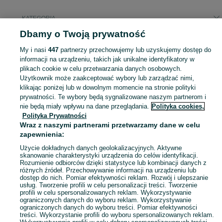
KATEGORIA
Dbamy o Twoją prywatność
Popularne wyszukiwania
My i nasi
447
partnerzy przechowujemy lub uzyskujemy dostęp do
neonki
informacji na urządzeniu, takich jak unikalne identyfikatory w
plikach cookie w celu przetwarzania danych osobowych.
Użytkownik może zaakceptować wybory lub zarządzać nimi,
Zobacz Więc
Sprzedaż zwierząt akwariowych Ruda Śląska ▶️ Rybki ozdobne, krewetki i ślimaki itd. ☝ Sprawdź aktualne oferty hodowców w atrakcyjnych cenach na OLX.pl!
klikając poniżej lub w dowolnym momencie na stronie polityki
prywatności. Te wybory będą sygnalizowane naszym partnerom i
nie będą miały wpływu na dane przeglądania.
Polityka cookies,
Mapa kategorii
Polityka Prywatności
Mapa miejscowości
Wraz z naszymi partnerami przetwarzamy dane w celu
zapewnienia:
Mapa ministron
Popularne wyszukiwania
Użycie dokładnych danych geolokalizacyjnych. Aktywne
skanowanie charakterystyki urządzenia do celów identyfikacji.
Rozumienie odbiorców dzięki statystyce lub kombinacji danych z
różnych źródeł. Przechowywanie informacji na urządzeniu lub
dostęp do nich. Pomiar efektywności reklam. Rozwój i ulepszanie
usług. Tworzenie profili w celu personalizacji treści. Tworzenie
profili w celu spersonalizowanych reklam. Wykorzystywanie
ograniczonych danych do wyboru reklam. Wykorzystywanie
ograniczonych danych do wyboru treści. Pomiar efektywności
treści. Wykorzystanie profili do wyboru spersonalizowanych reklam.