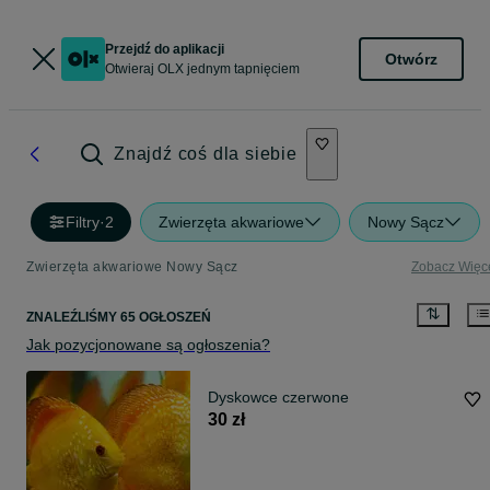
Przejdź do aplikacji
Otwórz
Otwieraj OLX jednym tapnięciem
Znajdź coś dla siebie
Filtry
·
2
Zwierzęta akwariowe
Nowy Sącz
Zwierzęta akwariowe Nowy Sącz
Zobacz Więc
ZNALEŹLIŚMY 65 OGŁOSZEŃ
Jak pozycjonowane są ogłoszenia?
Dyskowce czerwone
30 zł