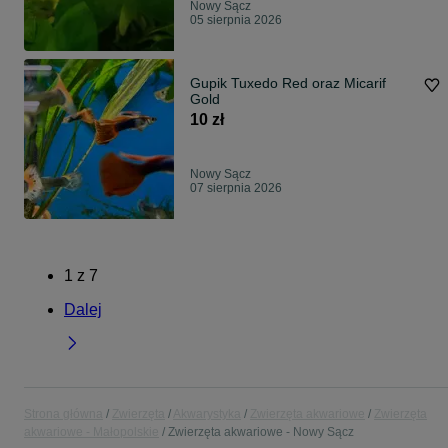
Nowy Sącz
05 sierpnia 2026
Gupik Tuxedo Red oraz Micarif
Gold
10 zł
Nowy Sącz
07 sierpnia 2026
1
z
7
Dalej
Strona główna
Zwierzęta
Akwarystyka
Zwierzęta akwariowe
Zwierzęta
akwariowe - Małopolskie
Zwierzęta akwariowe - Nowy Sącz