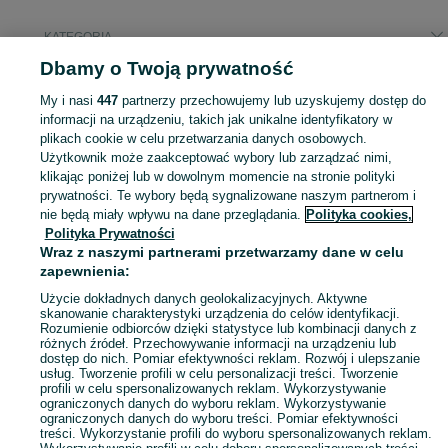
KATEGORIA
Dbamy o Twoją prywatność
Popularne wyszukiwania
My i nasi
447
partnerzy przechowujemy lub uzyskujemy dostęp do
razbora borneańska
informacji na urządzeniu, takich jak unikalne identyfikatory w
plikach cookie w celu przetwarzania danych osobowych.
Użytkownik może zaakceptować wybory lub zarządzać nimi,
Zobacz Więc
Sprzedaż zwierząt akwariowych Nowy Sącz ▶️ Rybki ozdobne, krewetki i ślimaki itd. ☝ Sprawdź aktualne oferty hodowców w atrakcyjnych cenach na OLX.pl!
klikając poniżej lub w dowolnym momencie na stronie polityki
prywatności. Te wybory będą sygnalizowane naszym partnerom i
nie będą miały wpływu na dane przeglądania.
Polityka cookies,
Mapa kategorii
Polityka Prywatności
Mapa miejscowości
Wraz z naszymi partnerami przetwarzamy dane w celu
zapewnienia:
Mapa ministron
Popularne wyszukiwania
Użycie dokładnych danych geolokalizacyjnych. Aktywne
skanowanie charakterystyki urządzenia do celów identyfikacji.
Rozumienie odbiorców dzięki statystyce lub kombinacji danych z
różnych źródeł. Przechowywanie informacji na urządzeniu lub
dostęp do nich. Pomiar efektywności reklam. Rozwój i ulepszanie
usług. Tworzenie profili w celu personalizacji treści. Tworzenie
profili w celu spersonalizowanych reklam. Wykorzystywanie
ograniczonych danych do wyboru reklam. Wykorzystywanie
ograniczonych danych do wyboru treści. Pomiar efektywności
treści. Wykorzystanie profili do wyboru spersonalizowanych reklam.