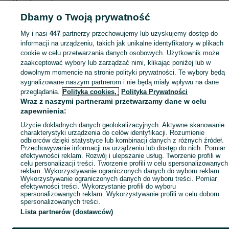
Mapa kategorii
Dbamy o Twoją prywatność
Mapa miejscowości
Mapa ministron
My i nasi
447
partnerzy przechowujemy lub uzyskujemy dostęp do
Popularne wyszukiwania
informacji na urządzeniu, takich jak unikalne identyfikatory w plikach
cookie w celu przetwarzania danych osobowych. Użytkownik może
zaakceptować wybory lub zarządzać nimi, klikając poniżej lub w
dowolnym momencie na stronie polityki prywatności. Te wybory będą
sygnalizowane naszym partnerom i nie będą miały wpływu na dane
przeglądania.
Polityka cookies,
Polityka Prywatności
Wraz z naszymi partnerami przetwarzamy dane w celu
zapewnienia:
Użycie dokładnych danych geolokalizacyjnych. Aktywne skanowanie
charakterystyki urządzenia do celów identyfikacji. Rozumienie
odbiorców dzięki statystyce lub kombinacji danych z różnych źródeł.
Przechowywanie informacji na urządzeniu lub dostęp do nich. Pomiar
efektywności reklam. Rozwój i ulepszanie usług. Tworzenie profili w
celu personalizacji treści. Tworzenie profili w celu spersonalizowanych
reklam. Wykorzystywanie ograniczonych danych do wyboru reklam.
Wykorzystywanie ograniczonych danych do wyboru treści. Pomiar
efektywności treści. Wykorzystanie profili do wyboru
spersonalizowanych reklam. Wykorzystywanie profili w celu doboru
spersonalizowanych treści.
Lista partnerów (dostawców)