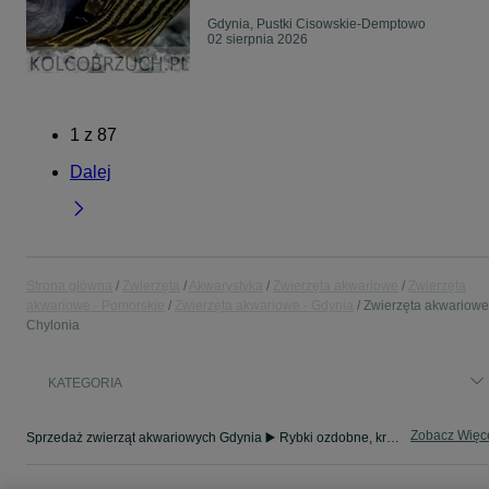
Gdynia, Pustki Cisowskie-Demptowo
02 sierpnia 2026
1
z
87
Dalej
Strona główna
Zwierzęta
Akwarystyka
Zwierzęta akwariowe
Zwierzęta
akwariowe - Pomorskie
Zwierzęta akwariowe - Gdynia
Zwierzęta akwariowe
Chylonia
KATEGORIA
Zobacz Więc
Sprzedaż zwierząt akwariowych Gdynia ▶️ Rybki ozdobne, krewetki i ślimaki itd. ☝ Sprawdź aktualne oferty hodowców w atrakcyjnych cenach na OLX.pl!