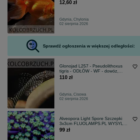
dowóz, wysyłka
12,60 zł
Gdynia, Chylonia
02 sierpnia 2026
Sprawdź ogłoszenia w większej odległości:
Glonojad L257 - Pseudolithoxus
tigris - ODŁÓW - WF - dowóz,
wysyłka
110 zł
Gdynia, Cisowa
02 sierpnia 2026
Alveopora Light Spore Szczepki
3x3cm FLUOLAMPS.PL WYSYLKI
(PROMOCJA)
99 zł