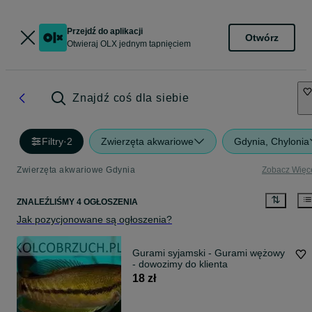
Przejdź do aplikacji
Otwórz
Otwieraj OLX jednym tapnięciem
Znajdź coś dla siebie
Filtry
·
2
Zwierzęta akwariowe
Gdynia, Chylonia
Zwierzęta akwariowe Gdynia
Zobacz Więc
ZNALEŹLIŚMY 4 OGŁOSZENIA
Jak pozycjonowane są ogłoszenia?
Gurami syjamski - Gurami wężowy
- dowozimy do klienta
18 zł