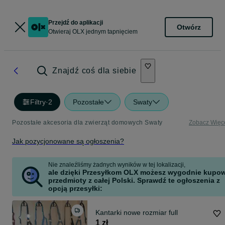
Przejdź do aplikacji
Otwórz
Otwieraj OLX jednym tapnięciem
Znajdź coś dla siebie
Filtry
·
2
Pozostałe
Swaty
Pozostałe akcesoria dla zwierząt domowych Swaty
Zobacz Więc
Jak pozycjonowane są ogłoszenia?
Nie znaleźliśmy żadnych wyników w tej lokalizacji,
ale dzięki Przesyłkom OLX możesz wygodnie kupo
przedmioty z całej Polski. Sprawdź te ogłoszenia z
opcją przesyłki:
Kantarki nowe rozmiar full
1 zł