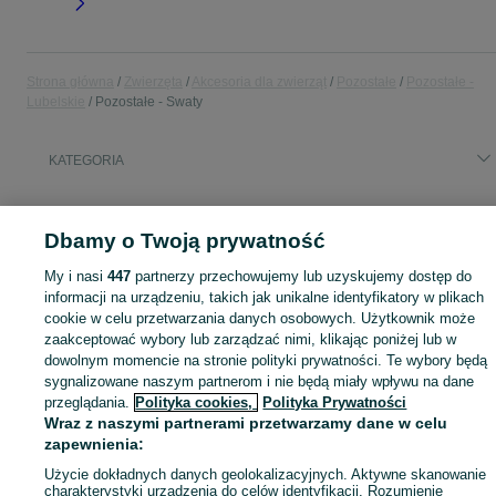
Strona główna
Zwierzęta
Akcesoria dla zwierząt
Pozostałe
Pozostałe -
Lubelskie
Pozostałe - Swaty
KATEGORIA
Zobacz Więc
Sprzedaż unikalnych artykułów dla pupila Swaty ▶️ Dodatki dla różnych gatunków ✅ Nowe i używane w atrakcyjnych cenach ☝ Sprawdź oferty na OLX.pl!
Dbamy o Twoją prywatność
Mapa kategorii
My i nasi
447
partnerzy przechowujemy lub uzyskujemy dostęp do
informacji na urządzeniu, takich jak unikalne identyfikatory w plikach
Mapa miejscowości
cookie w celu przetwarzania danych osobowych. Użytkownik może
Mapa ministron
zaakceptować wybory lub zarządzać nimi, klikając poniżej lub w
Popularne wyszukiwania
dowolnym momencie na stronie polityki prywatności. Te wybory będą
sygnalizowane naszym partnerom i nie będą miały wpływu na dane
przeglądania.
Polityka cookies,
Polityka Prywatności
Wraz z naszymi partnerami przetwarzamy dane w celu
zapewnienia:
Użycie dokładnych danych geolokalizacyjnych. Aktywne skanowanie
charakterystyki urządzenia do celów identyfikacji. Rozumienie