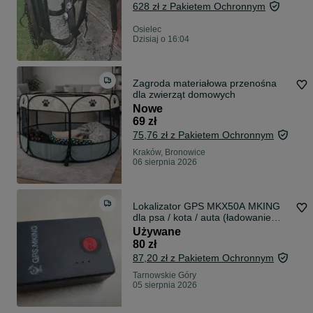
628 zł z Pakietem Ochronnym
Osielec
Dzisiaj o 16:04
Zagroda materiałowa przenośna
dla zwierząt domowych
Nowe
69 zł
75,76 zł z Pakietem Ochronnym
Kraków, Bronowice
06 sierpnia 2026
Lokalizator GPS MKX50A MKING
dla psa / kota / auta (ładowanie
przez USB-C, wytrzymała bateria)
Używane
80 zł
87,20 zł z Pakietem Ochronnym
Tarnowskie Góry
05 sierpnia 2026