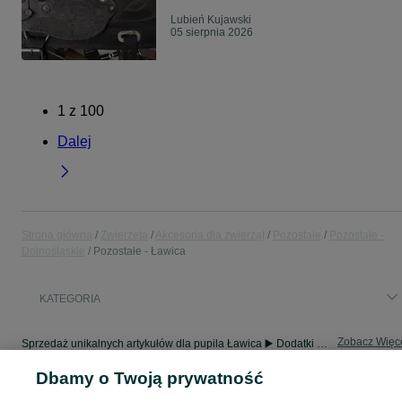
Lubień Kujawski
05 sierpnia 2026
1
z
100
Dalej
Strona główna
Zwierzęta
Akcesoria dla zwierząt
Pozostałe
Pozostałe -
Dolnośląskie
Pozostałe - Ławica
KATEGORIA
Zobacz Więc
Sprzedaż unikalnych artykułów dla pupila Ławica ▶️ Dodatki dla różnych gatunków ✅ Nowe i używane w atrakcyjnych cenach ☝ Sprawdź oferty na OLX.pl!
Dbamy o Twoją prywatność
Mapa kategorii