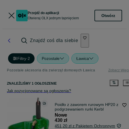
Przejdź do aplikacji
Otwórz
Otwieraj OLX jednym tapnięciem
Znajdź coś dla siebie
Filtry
·
2
Pozostałe
Ławica
Pozostałe akcesoria dla zwierząt domowych Ławica
Zobacz Więc
ZNALEŹLIŚMY 1 OGŁOSZENIE
Jak pozycjonowane są ogłoszenia?
Poidło z zaworem rurowym HP20 z
podgrzewaniem rurki Kerbl
Nowe
430 zł
451,20 zł z Pakietem Ochronnym