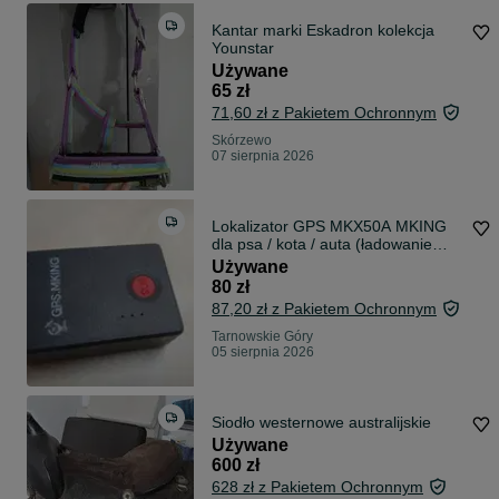
Kantar marki Eskadron kolekcja
Younstar
Używane
65 zł
71,60 zł z Pakietem Ochronnym
Skórzewo
07 sierpnia 2026
Lokalizator GPS MKX50A MKING
dla psa / kota / auta (ładowanie
przez USB-C, wytrzymała bateria)
Używane
80 zł
87,20 zł z Pakietem Ochronnym
Tarnowskie Góry
05 sierpnia 2026
Siodło westernowe australijskie
Używane
600 zł
628 zł z Pakietem Ochronnym