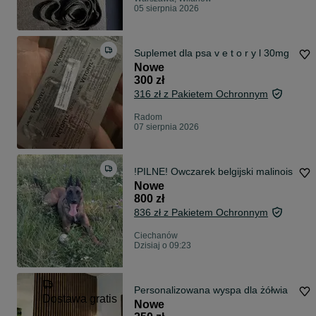
05 sierpnia 2026
Suplemet dla psa v e t o r y l 30mg
Nowe
300 zł
316 zł z Pakietem Ochronnym
Radom
07 sierpnia 2026
!PILNE! Owczarek belgijski malinois
Nowe
800 zł
836 zł z Pakietem Ochronnym
Ciechanów
Dzisiaj o 09:23
Personalizowana wyspa dla żółwia
Dostawa gratis
Nowe