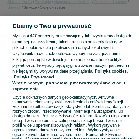
Strona główna
Zwierzęta
Akcesoria dla zwierząt
Akcesoria dla psów
Smycze
Smycze - Świętokrzyskie
POLSKA » ŚWIĘTOKRZYSKIE
Dbamy o Twoją prywatność
My i nasi
447
partnerzy przechowujemy lub uzyskujemy dostęp do
KATEGORIA
informacji na urządzeniu, takich jak unikalne identyfikatory w
plikach cookie w celu przetwarzania danych osobowych.
Użytkownik może zaakceptować wybory lub zarządzać nimi,
Zobacz Więc
Sprzedaż smyczy dla psów Świętokrzyskie ▶️ automatyczne, przepinane, skórzane itd. ✅ Nowe i używane w atrakcyjnych cenach ☝ Znajdź oferty na OLX.pl!
klikając poniżej lub w dowolnym momencie na stronie polityki
prywatności. Te wybory będą sygnalizowane naszym partnerom i
nie będą miały wpływu na dane przeglądania.
Polityka cookies,
Mapa kategorii
Polityka Prywatności
Mapa miejscowości
Wraz z naszymi partnerami przetwarzamy dane w celu
zapewnienia:
Mapa ministron
Popularne wyszukiwania
Użycie dokładnych danych geolokalizacyjnych. Aktywne
skanowanie charakterystyki urządzenia do celów identyfikacji.
Rozumienie odbiorców dzięki statystyce lub kombinacji danych z
różnych źródeł. Przechowywanie informacji na urządzeniu lub
dostęp do nich. Pomiar efektywności reklam. Rozwój i ulepszanie
usług. Tworzenie profili w celu personalizacji treści. Tworzenie
profili w celu spersonalizowanych reklam. Wykorzystywanie
ograniczonych danych do wyboru reklam. Wykorzystywanie
ograniczonych danych do wyboru treści. Pomiar efektywności