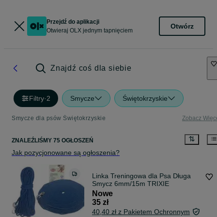
Przejdź do aplikacji
Otwórz
Otwieraj OLX jednym tapnięciem
Znajdź coś dla siebie
Filtry
·
2
Smycze
Świętokrzyskie
Smycze dla psów Świętokrzyskie
Zobacz Więc
ZNALEŹLIŚMY 75 OGŁOSZEŃ
Jak pozycjonowane są ogłoszenia?
Linka Treningowa dla Psa Długa
Smycz 6mm/15m TRIXIE
Nowe
35 zł
40,40 zł z Pakietem Ochronnym