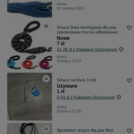
Kielce
04 sierpnia 2026
Smycz linka treningowa dla psa
szkoleniowa mocna odbalskowa
1,7 m gruba czarna
Nowe
7 zł
11,28 zł z Pakietem Ochronnym
Kielce
Dzisiaj o 12:03
Smycz na lince 3 mb
Używane
1 zł
5,04 zł z Pakietem Ochronnym
Kielce
Dzisiaj o 15:36
Sprzedam smycz dla psa flexi