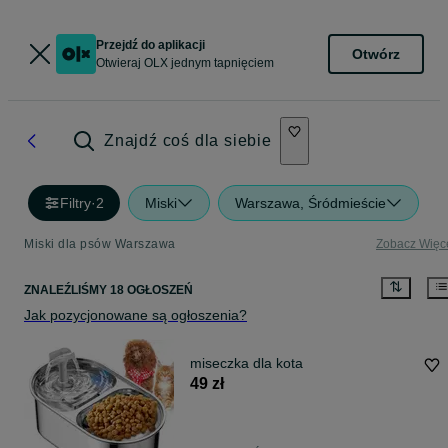
Przejdź do aplikacji
Otwórz
Otwieraj OLX jednym tapnięciem
Znajdź coś dla siebie
Filtry
·
2
Miski
Warszawa, Śródmieście
Miski dla psów Warszawa
Zobacz Więc
ZNALEŹLIŚMY 18 OGŁOSZEŃ
Jak pozycjonowane są ogłoszenia?
miseczka dla kota
49 zł