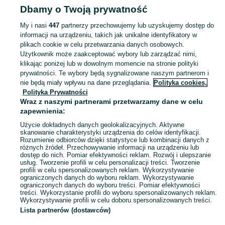
Dbamy o Twoją prywatność
Miski - Mazowieckie
Miski - Warszawa
Miski - Śródmieście
My i nasi
447
partnerzy przechowujemy lub uzyskujemy dostęp do
informacji na urządzeniu, takich jak unikalne identyfikatory w
KATEGORIA
plikach cookie w celu przetwarzania danych osobowych.
Użytkownik może zaakceptować wybory lub zarządzać nimi,
Zobacz Więc
Sprzedaż misek dla psów Warszawa ▶️ ceramiczne, metalowe, spowalniające jedzenie i inne ✅ Nowe i używane w świetnych cenach ☝ Znajdź oferty na OLX.pl!
klikając poniżej lub w dowolnym momencie na stronie polityki
prywatności. Te wybory będą sygnalizowane naszym partnerom i
nie będą miały wpływu na dane przeglądania.
Polityka cookies,
Mapa kategorii
Polityka Prywatności
Mapa miejscowości
Wraz z naszymi partnerami przetwarzamy dane w celu
zapewnienia:
Mapa ministron
Użycie dokładnych danych geolokalizacyjnych. Aktywne
Popularne wyszukiwania
skanowanie charakterystyki urządzenia do celów identyfikacji.
Rozumienie odbiorców dzięki statystyce lub kombinacji danych z
różnych źródeł. Przechowywanie informacji na urządzeniu lub
dostęp do nich. Pomiar efektywności reklam. Rozwój i ulepszanie
usług. Tworzenie profili w celu personalizacji treści. Tworzenie
profili w celu spersonalizowanych reklam. Wykorzystywanie
ograniczonych danych do wyboru reklam. Wykorzystywanie
ograniczonych danych do wyboru treści. Pomiar efektywności
treści. Wykorzystanie profili do wyboru spersonalizowanych reklam.
Wykorzystywanie profili w celu doboru spersonalizowanych treści.
Lista partnerów (dostawców)