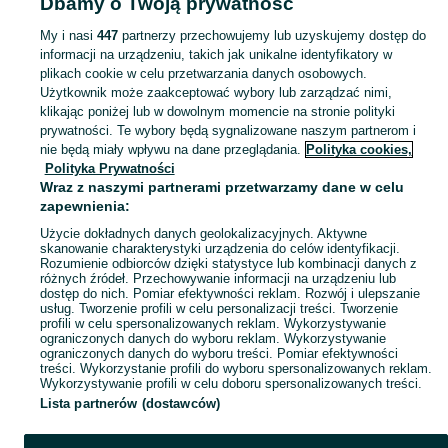
Dbamy o Twoją prywatność
Pole
My i nasi
447
partnerzy przechowujemy lub uzyskujemy dostęp do
informacji na urządzeniu, takich jak unikalne identyfikatory w
KATEGORIA
plikach cookie w celu przetwarzania danych osobowych.
Użytkownik może zaakceptować wybory lub zarządzać nimi,
Zobacz Więc
Sprzedaż kojców i klatek dla dużych i małych psów Wrocław ▶️ Różne kolory i materiały ✅ Nowe i używane w atrakcyjnych cenach ☝ Sprawdź na OLX.pl!
klikając poniżej lub w dowolnym momencie na stronie polityki
prywatności. Te wybory będą sygnalizowane naszym partnerom i
nie będą miały wpływu na dane przeglądania.
Polityka cookies,
Mapa kategorii
Polityka Prywatności
Mapa miejscowości
Wraz z naszymi partnerami przetwarzamy dane w celu
zapewnienia:
Mapa ministron
Użycie dokładnych danych geolokalizacyjnych. Aktywne
Popularne wyszukiwania
skanowanie charakterystyki urządzenia do celów identyfikacji.
Rozumienie odbiorców dzięki statystyce lub kombinacji danych z
różnych źródeł. Przechowywanie informacji na urządzeniu lub
dostęp do nich. Pomiar efektywności reklam. Rozwój i ulepszanie
usług. Tworzenie profili w celu personalizacji treści. Tworzenie
profili w celu spersonalizowanych reklam. Wykorzystywanie
ograniczonych danych do wyboru reklam. Wykorzystywanie
ograniczonych danych do wyboru treści. Pomiar efektywności
treści. Wykorzystanie profili do wyboru spersonalizowanych reklam.
Wykorzystywanie profili w celu doboru spersonalizowanych treści.
Lista partnerów (dostawców)