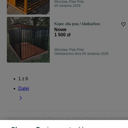
Wrocław, Psie Pole
05 sierpnia 2026
Kojec dla psa / klatka/box
Nowe
1 500 zł
Wrocław, Psie Pole
Odświeżono dnia 05 sierpnia 2026
1
z
6
Dalej
Strona główna
Zwierzęta
Akcesoria dla zwierząt
Akcesoria dla psów
Klatki
kojce
Klatki i kojce - Dolnośląskie
Klatki i kojce - Wrocław
Klatki i kojce - Ps