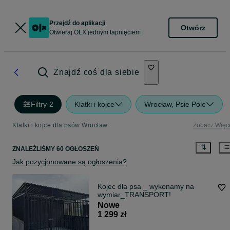
Przejdź do aplikacji
Otwórz
Otwieraj OLX jednym tapnięciem
Znajdź coś dla siebie
Filtry
·
2
Klatki i kojce
Wrocław, Psie Pole
Klatki i kojce dla psów Wrocław
Zobacz Więc
ZNALEŹLIŚMY 60 OGŁOSZEŃ
Jak pozycjonowane są ogłoszenia?
Kojec dla psa _ wykonamy na
wymiar_TRANSPORT!
Nowe
1 299 zł