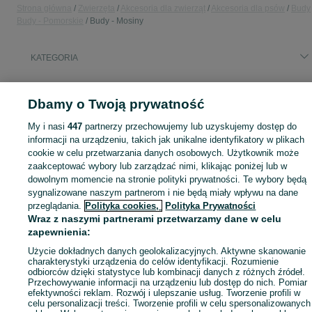
Strona główna
Zwierzęta
Akcesoria dla zwierząt
Akcesoria dla psów
Budy
Budy - Pomorskie
Budy - Mosiny
KATEGORIA
Zobacz Więc
Sprzedaż bud dla dużych i małych psów Mosiny ▶️ drewniane, plastikowe, ocieplane itd. ✅ Nowe i używane w świetnych cenach ☝ Znajdź oferty na OLX.pl!
Dbamy o Twoją prywatność
My i nasi
447
partnerzy przechowujemy lub uzyskujemy dostęp do
Mapa kategorii
informacji na urządzeniu, takich jak unikalne identyfikatory w plikach
Mapa miejscowości
cookie w celu przetwarzania danych osobowych. Użytkownik może
Mapa ministron
zaakceptować wybory lub zarządzać nimi, klikając poniżej lub w
dowolnym momencie na stronie polityki prywatności. Te wybory będą
Popularne wyszukiwania
sygnalizowane naszym partnerom i nie będą miały wpływu na dane
przeglądania.
Polityka cookies,
Polityka Prywatności
Wraz z naszymi partnerami przetwarzamy dane w celu
zapewnienia:
Użycie dokładnych danych geolokalizacyjnych. Aktywne skanowanie
charakterystyki urządzenia do celów identyfikacji. Rozumienie
odbiorców dzięki statystyce lub kombinacji danych z różnych źródeł.
Przechowywanie informacji na urządzeniu lub dostęp do nich. Pomiar
efektywności reklam. Rozwój i ulepszanie usług. Tworzenie profili w
celu personalizacji treści. Tworzenie profili w celu spersonalizowanych