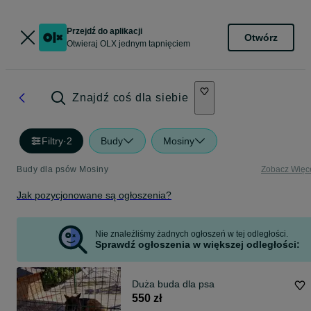
Przejdź do aplikacji
Otwórz
Otwieraj OLX jednym tapnięciem
Znajdź coś dla siebie
Filtry
·
2
Budy
Mosiny
Budy dla psów Mosiny
Zobacz Więc
Jak pozycjonowane są ogłoszenia?
Nie znaleźliśmy żadnych ogłoszeń w tej odległości.
Sprawdź ogłoszenia w większej odległości:
Duża buda dla psa
550 zł