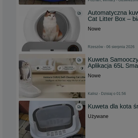
Poznań, Winiary - Odświeżono
Automatyczna ku
Cat Litter Box – bi
Nowe
Rzeszów - 06 sierpnia 2026
Kuweta Samooczys
Aplikacja 65L Sma
Nowe
Kalisz - Dzisiaj o 01:56
Kuweta dla kota śr
Używane