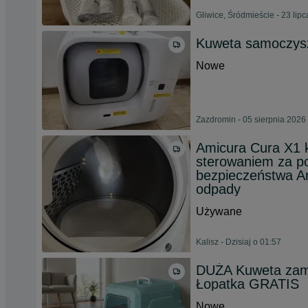
Gliwice, Śródmieście - 23 lip
Kuweta samoczys
Nowe
Zazdromin - 05 sierpnia 2026
Amicura Cura X1 
sterowaniem za po
bezpieczeństwa A
odpady
Używane
Kalisz - Dzisiaj o 01:57
DUŻA Kuweta zamkn
Łopatka GRATIS
Nowe