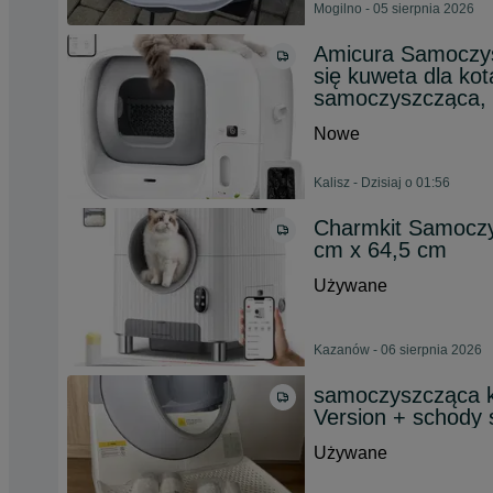
Mogilno - 05 sierpnia 2026
Amicura Samoczys
się kuweta dla kot
samoczyszcząca,
Nowe
Kalisz - Dzisiaj o 01:56
Charmkit Samoczy
cm x 64,5 cm
Używane
Kazanów - 06 sierpnia 2026
samoczyszcząca k
Version + schody s
Używane