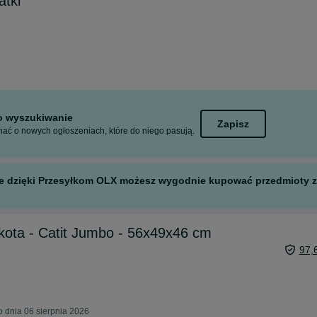
atki
to wyszukiwanie
Zapisz
ać o nowych ogłoszeniach, które do niego pasują.
 ale dzięki Przesyłkom OLX możesz wygodnie kupować przedmioty z 
kota - Catit Jumbo - 56x49x46 cm
97,
 dnia 06 sierpnia 2026