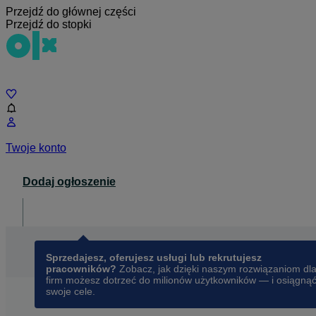
Przejdź do głównej części
Przejdź do stopki
Czat
Twoje konto
Dodaj ogłoszenie
Dla biznesu
opens in a new tab
Sprzedajesz, oferujesz usługi lub rekrutujesz
pracowników?
Zobacz, jak dzięki naszym rozwiązaniom dl
firm możesz dotrzeć do milionów użytkowników — i osiągną
swoje cele.