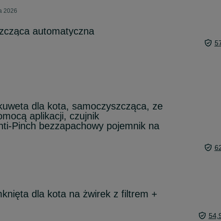
ca 2026
zcząca automatyczna
5
kuweta dla kota, samoczyszcząca, ze
mocą aplikacji, czujnik
nti-Pinch bezzapachowy pojemnik na
6
ięta dla kota na żwirek z filtrem +
54,