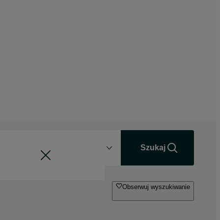
Odległość
+0 km
Szukaj
Obserwuj wyszukiwanie