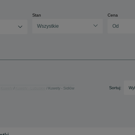
Stan
Cena
Wszystkie
Sortuj:
Wyb
Kuwety
Kuwety - Lubuskie
Kuwety - Sidłów