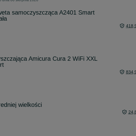
 dnia 06 sierpnia 2026
weta samoczyszcząca A2401 Smart
ała
418,
zczająca Amicura Cura 2 WiFi XXL
rt
834,
edniej wielkości
24,