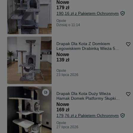
drzewko hamak
Nowe
179 zł
190,16 zł z Pakietem Ochronnym
Opole
Dzisiaj o 11:14
Drapak Dla Kota Z Domkiem
Legowiskiem Drabinką Wieża 5
Poziomów Słupek Sizalowy Budka
Nowe
125 cm
139 zł
Opole
23 lipca 2026
Drapak Dla Kota Duży Wieża
Hamak Domek Platformy Słupki
Sizalowe Zabawki Stabilny
Nowe
Legowisko Szary
169 zł
179,76 zł z Pakietem Ochronnym
Opole
27 lipca 2026