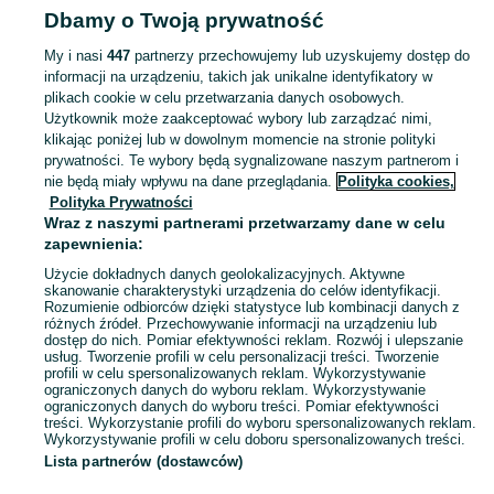
Dbamy o Twoją prywatność
Drapaki
Drapaki - Opolskie
Drapaki - Opole
My i nasi
447
partnerzy przechowujemy lub uzyskujemy dostęp do
informacji na urządzeniu, takich jak unikalne identyfikatory w
KATEGORIA
plikach cookie w celu przetwarzania danych osobowych.
Użytkownik może zaakceptować wybory lub zarządzać nimi,
Zobacz Więc
Sprzedaż drapaków dla kotów Opole ▶️ Nowe i używane w atrakcyjnych cenach ☝ Znajdź drapaki do sufitu, ścienne, pionowe słupki oraz maty na OLX.pl!
klikając poniżej lub w dowolnym momencie na stronie polityki
prywatności. Te wybory będą sygnalizowane naszym partnerom i
nie będą miały wpływu na dane przeglądania.
Polityka cookies,
Mapa kategorii
Polityka Prywatności
Mapa miejscowości
Wraz z naszymi partnerami przetwarzamy dane w celu
zapewnienia:
Mapa ministron
Użycie dokładnych danych geolokalizacyjnych. Aktywne
Popularne wyszukiwania
skanowanie charakterystyki urządzenia do celów identyfikacji.
Rozumienie odbiorców dzięki statystyce lub kombinacji danych z
różnych źródeł. Przechowywanie informacji na urządzeniu lub
dostęp do nich. Pomiar efektywności reklam. Rozwój i ulepszanie
usług. Tworzenie profili w celu personalizacji treści. Tworzenie
profili w celu spersonalizowanych reklam. Wykorzystywanie
ograniczonych danych do wyboru reklam. Wykorzystywanie
ograniczonych danych do wyboru treści. Pomiar efektywności
treści. Wykorzystanie profili do wyboru spersonalizowanych reklam.
Wykorzystywanie profili w celu doboru spersonalizowanych treści.
Lista partnerów (dostawców)