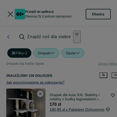
Przejdź do aplikacji
Otwórz
Otwieraj OLX jednym tapnięciem
Znajdź coś dla siebie
Filtry
·
2
Drapaki
Opole
Drapaki dla kotów Opole
Zobacz Więc
ZNALEŹLIŚMY 208 OGŁOSZEŃ
Jak pozycjonowane są ogłoszenia?
Drapak dla kota XXL Stabilny i
solidny z budką legowiskiem i
hamakiem
170 zł
180,80 zł z Pakietem Ochronnym