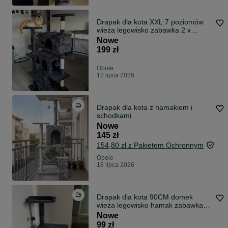
Drapak dla kota XXL 7 poziomów
wieża legowisko zabawka 2 x
domki STABILNY wysoki słupek
Nowe
budka
199 zł
Opole
12 lipca 2026
Drapak dla kota z hamakiem i
schodkami
Nowe
145 zł
154,80 zł z Pakietem Ochronnym
Opole
18 lipca 2026
Drapak dla kota 90CM domek
wieża legowisko hamak zabawka
słupek budka
Nowe
99 zł