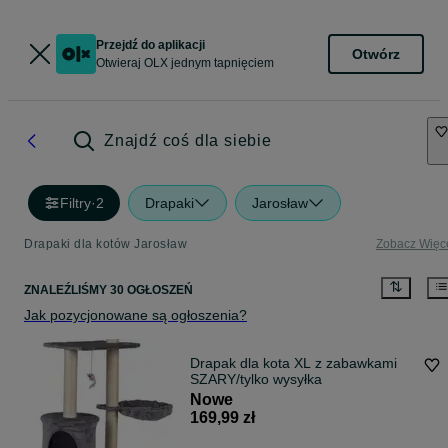
Przejdź do aplikacji
Otwórz
Otwieraj OLX jednym tapnięciem
Znajdź coś dla siebie
Filtry
·
2
Drapaki
Jarosław
Drapaki dla kotów Jarosław
Zobacz Więc
ZNALEŹLIŚMY 30 OGŁOSZEŃ
Jak pozycjonowane są ogłoszenia?
Drapak dla kota XL z zabawkami
SZARY/tylko wysyłka
Nowe
169,99 zł