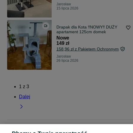
Jarosław
15 lipca 2026
Drapak dla Kota ‼️NOWY‼️ DUŻY
apartament 125cm domek
Nowe
149 zł
158,96 zł z Pakietem Ochronnym
Jarosław
26 lipca 2026
1
z
3
Dalej
Strona główna
Zwierzęta
Akcesoria dla zwierząt
Akcesoria dla kotów