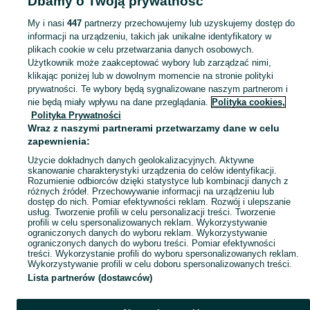
Dbamy o Twoją prywatność
Drapaki
Drapaki - Podkarpackie
Drapaki - Jarosław
My i nasi
447
partnerzy przechowujemy lub uzyskujemy dostęp do
informacji na urządzeniu, takich jak unikalne identyfikatory w
KATEGORIA
plikach cookie w celu przetwarzania danych osobowych.
Użytkownik może zaakceptować wybory lub zarządzać nimi,
Zobacz Więc
Sprzedaż drapaków dla kotów Jarosław ▶️ Nowe i używane w atrakcyjnych cenach ☝ Znajdź drapaki do sufitu, ścienne, pionowe słupki oraz maty na OLX.pl!
klikając poniżej lub w dowolnym momencie na stronie polityki
prywatności. Te wybory będą sygnalizowane naszym partnerom i
nie będą miały wpływu na dane przeglądania.
Polityka cookies,
Mapa kategorii
Polityka Prywatności
Mapa miejscowości
Wraz z naszymi partnerami przetwarzamy dane w celu
zapewnienia:
Mapa ministron
Użycie dokładnych danych geolokalizacyjnych. Aktywne
Popularne wyszukiwania
skanowanie charakterystyki urządzenia do celów identyfikacji.
Rozumienie odbiorców dzięki statystyce lub kombinacji danych z
różnych źródeł. Przechowywanie informacji na urządzeniu lub
dostęp do nich. Pomiar efektywności reklam. Rozwój i ulepszanie
usług. Tworzenie profili w celu personalizacji treści. Tworzenie
profili w celu spersonalizowanych reklam. Wykorzystywanie
ograniczonych danych do wyboru reklam. Wykorzystywanie
ograniczonych danych do wyboru treści. Pomiar efektywności
treści. Wykorzystanie profili do wyboru spersonalizowanych reklam.
Wykorzystywanie profili w celu doboru spersonalizowanych treści.
Lista partnerów (dostawców)