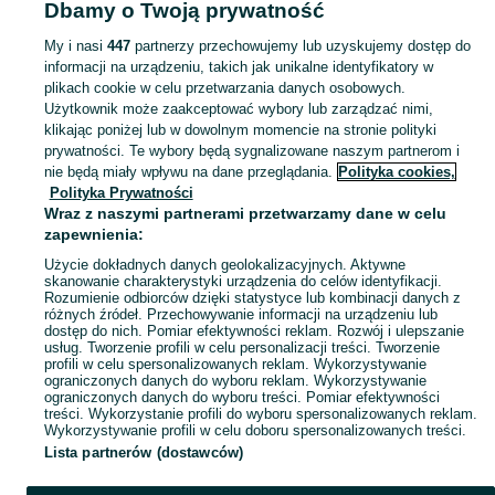
Dbamy o Twoją prywatność
królików
Klatki i kojce
Klatki i kojce - Wielkopolskie
Klatki i kojce - Września
My i nasi
447
partnerzy przechowujemy lub uzyskujemy dostęp do
informacji na urządzeniu, takich jak unikalne identyfikatory w
KATEGORIA
plikach cookie w celu przetwarzania danych osobowych.
Użytkownik może zaakceptować wybory lub zarządzać nimi,
Zobacz Więc
Sprzedaż klatek i kojców Września ▶️ Klatka dla królika, chomika, świnki i innych gryzoni ☝ Przeglądaj nowe i używane oferty w świetnych cenach na OLX!
klikając poniżej lub w dowolnym momencie na stronie polityki
prywatności. Te wybory będą sygnalizowane naszym partnerom i
nie będą miały wpływu na dane przeglądania.
Polityka cookies,
Mapa kategorii
Polityka Prywatności
Mapa miejscowości
Wraz z naszymi partnerami przetwarzamy dane w celu
zapewnienia:
Mapa ministron
Użycie dokładnych danych geolokalizacyjnych. Aktywne
Popularne wyszukiwania
skanowanie charakterystyki urządzenia do celów identyfikacji.
Rozumienie odbiorców dzięki statystyce lub kombinacji danych z
różnych źródeł. Przechowywanie informacji na urządzeniu lub
dostęp do nich. Pomiar efektywności reklam. Rozwój i ulepszanie
usług. Tworzenie profili w celu personalizacji treści. Tworzenie
profili w celu spersonalizowanych reklam. Wykorzystywanie
ograniczonych danych do wyboru reklam. Wykorzystywanie
ograniczonych danych do wyboru treści. Pomiar efektywności
treści. Wykorzystanie profili do wyboru spersonalizowanych reklam.
Wykorzystywanie profili w celu doboru spersonalizowanych treści.
Lista partnerów (dostawców)