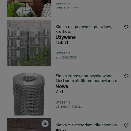
Września
Dzisiaj o 13:55
Klatka dla przewozu ptaszków,
królików...
Używane
150 zł
Września
25 lipca 2026
Siatka zgrzewana ocynkowana
15x15mm x0,65mm hodowlana na
woliery klatki wybiegi dla ptaków
Nowe
7 zł
Września
01 sierpnia 2026
Klatka z akcesoriami dla chomika
60 zł