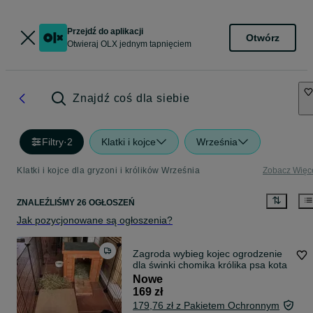
Przejdź do aplikacji
Otwórz
Otwieraj OLX jednym tapnięciem
Znajdź coś dla siebie
Filtry
·
2
Klatki i kojce
Września
Klatki i kojce dla gryzoni i królików Września
Zobacz Więc
ZNALEŹLIŚMY 26 OGŁOSZEŃ
Jak pozycjonowane są ogłoszenia?
Zagroda wybieg kojec ogrodzenie
dla świnki chomika królika psa kota
Nowe
169 zł
179,76 zł z Pakietem Ochronnym