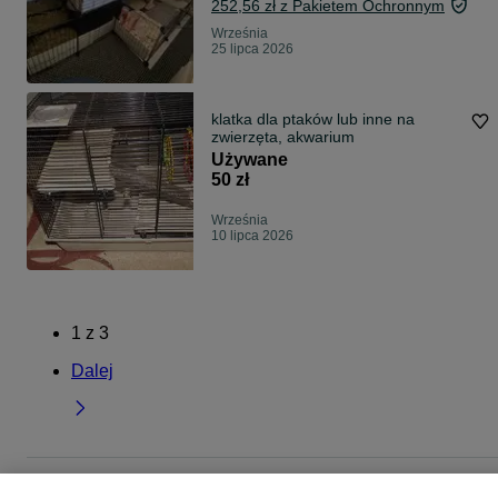
252,56 zł z Pakietem Ochronnym
Września
25 lipca 2026
klatka dla ptaków lub inne na
zwierzęta, akwarium
Używane
50 zł
Września
10 lipca 2026
1
z
3
Dalej
Strona główna
Zwierzęta
Akcesoria dla zwierząt
Akcesoria dla gryzoni i