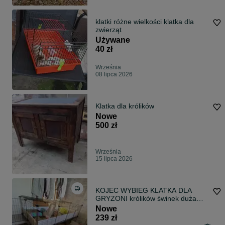
klatki różne wielkości klatka dla
zwierząt
Używane
40 zł
Września
08 lipca 2026
Klatka dla królików
Nowe
500 zł
Września
15 lipca 2026
KOJEC WYBIEG KLATKA DLA
GRYZONI królików świnek duża
dwa poziomy
Nowe
239 zł