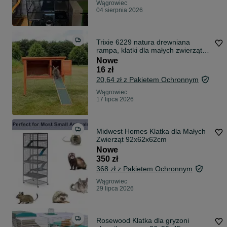
Wągrowiec
04 sierpnia 2026
Trixie 6229 natura drewniana
rampa, klatki dla małych zwierząt,
20 x 50 cm dla królików
Nowe
16 zł
20,64 zł z Pakietem Ochronnym
Wągrowiec
17 lipca 2026
Midwest Homes Klatka dla Małych
Zwierząt 92x62x62cm
Nowe
350 zł
368 zł z Pakietem Ochronnym
Wągrowiec
29 lipca 2026
Rosewood Klatka dla gryzoni