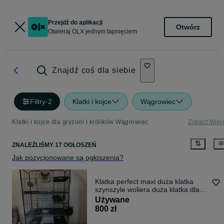
Przejdź do aplikacji
Otwórz
Otwieraj OLX jednym tapnięciem
Znajdź coś dla siebie
Filtry
·
2
Klatki i kojce
Wągrowiec
Klatki i kojce dla gryzoni i królików Wągrowiec
Zobacz Więc
ZNALEŹLIŚMY 17 OGŁOSZEŃ
Jak pozycjonowane są ogłoszenia?
Klatka perfect maxi duża klatka
szynszyle woliera duża klatka dla
ptaków papug gryzoni
Używane
800 zł