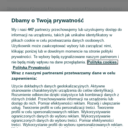
Strona główna
Zwierzęta
Akcesoria dla zwierząt
Akcesoria dla gryzoni i
królików
Klatki i kojce
Klatki i kojce - Wielkopolskie
Klatki i kojce -
Wągrowiec
Dbamy o Twoją prywatność
My i nasi
447
partnerzy przechowujemy lub uzyskujemy dostęp do
KATEGORIA
informacji na urządzeniu, takich jak unikalne identyfikatory w
plikach cookie w celu przetwarzania danych osobowych.
Użytkownik może zaakceptować wybory lub zarządzać nimi,
Zobacz Więc
Sprzedaż klatek i kojców Wągrowiec ▶️ Klatka dla królika, chomika, świnki i innych gryzoni ☝ Przeglądaj nowe i używane oferty w świetnych cenach na OLX!
klikając poniżej lub w dowolnym momencie na stronie polityki
prywatności. Te wybory będą sygnalizowane naszym partnerom i
nie będą miały wpływu na dane przeglądania.
Polityka cookies,
Mapa kategorii
Polityka Prywatności
Mapa miejscowości
Wraz z naszymi partnerami przetwarzamy dane w celu
zapewnienia:
Mapa ministron
Popularne wyszukiwania
Użycie dokładnych danych geolokalizacyjnych. Aktywne
skanowanie charakterystyki urządzenia do celów identyfikacji.
Rozumienie odbiorców dzięki statystyce lub kombinacji danych z
różnych źródeł. Przechowywanie informacji na urządzeniu lub
dostęp do nich. Pomiar efektywności reklam. Rozwój i ulepszanie
usług. Tworzenie profili w celu personalizacji treści. Tworzenie
profili w celu spersonalizowanych reklam. Wykorzystywanie
ograniczonych danych do wyboru reklam. Wykorzystywanie
ograniczonych danych do wyboru treści. Pomiar efektywności
treści. Wykorzystanie profili do wyboru spersonalizowanych reklam.