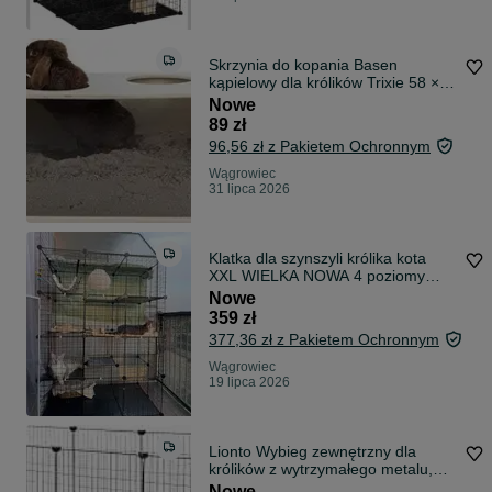
Skrzynia do kopania Basen
kąpielowy dla królików Trixie 58 ×
30 × 38 cm
Nowe
89 zł
96,56 zł z Pakietem Ochronnym
Wągrowiec
31 lipca 2026
Klatka dla szynszyli królika kota
XXL WIELKA NOWA 4 poziomy
czarna
Nowe
359 zł
377,36 zł z Pakietem Ochronnym
Wągrowiec
19 lipca 2026
Lionto Wybieg zewnętrzny dla
królików z wytrzymałego metalu,
144 x 74 x 46 cm
Nowe