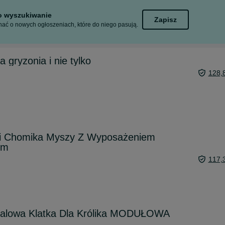
to wyszukiwanie
Zapisz
ać o nowych ogłoszeniach, które do niego pasują.
 gryzonia i nie tylko
128,
ni Chomika Myszy Z Wyposażeniem
cm
117,
talowa Klatka Dla Królika MODUŁOWA