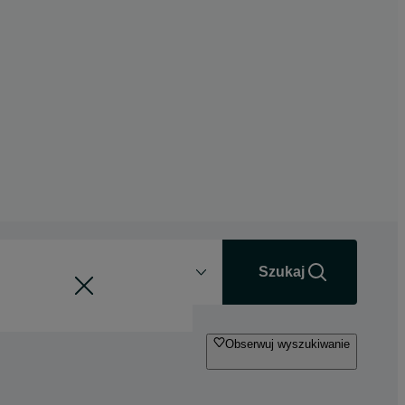
Odległość
+0 km
Szukaj
Obserwuj wyszukiwanie