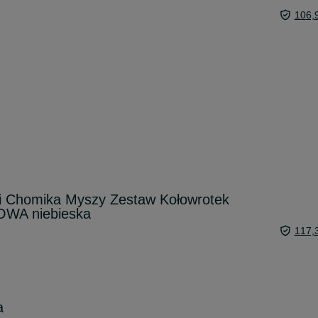
106,
ni Chomika Myszy Zestaw Kołowrotek
OWA niebieska
117,
a