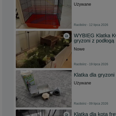
Używane
Racibórz - 12 lipca 2026
WYBIEG Klatka K
gryzoni z podłogą
Nowe
Racibórz - 19 lipca 2026
Klatka dla gryzoni
Używane
Racibórz - 09 lipca 2026
Klatka dla kota f