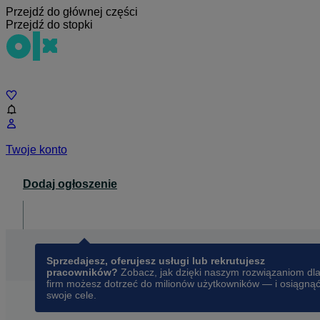
Przejdź do głównej części
Przejdź do stopki
Czat
Twoje konto
Dodaj ogłoszenie
Dla biznesu
opens in a new tab
Sprzedajesz, oferujesz usługi lub rekrutujesz
pracowników?
Zobacz, jak dzięki naszym rozwiązaniom dl
firm możesz dotrzeć do milionów użytkowników — i osiągną
swoje cele.