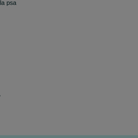
la psa
w