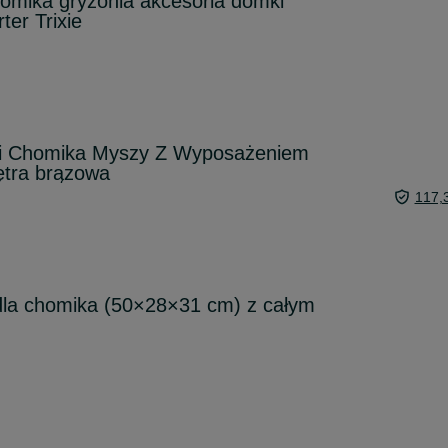
homika gryzonia akcesoria domki
ter Trixie
ni Chomika Myszy Z Wyposażeniem
ętra brązowa
117,
dla chomika (50×28×31 cm) z całym