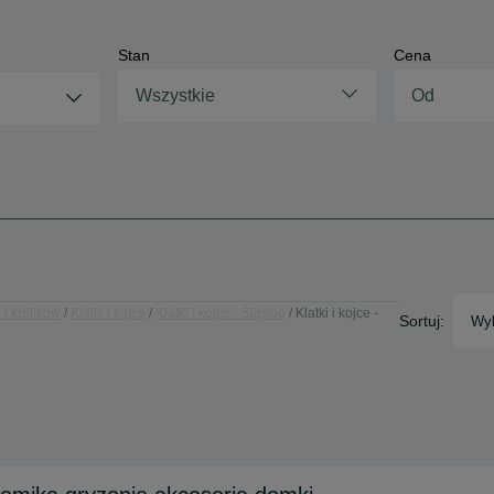
Stan
Cena
Wszystkie
 i królików
Klatki i kojce
Klatki i kojce - Śląskie
Klatki i kojce -
Sortuj:
Wyb