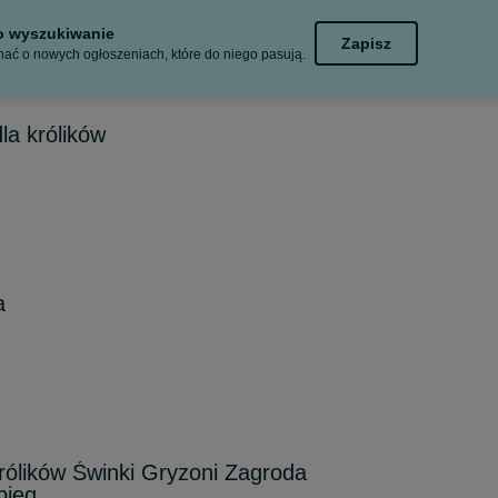
to wyszukiwanie
Zapisz
ać o nowych ogłoszeniach, które do niego pasują.
la królików
a
Królików Świnki Gryzoni Zagroda
bieg