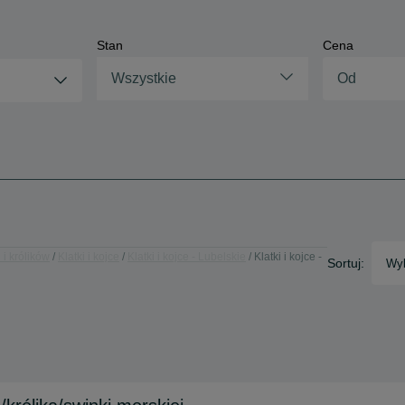
Stan
Cena
Wszystkie
 i królików
Klatki i kojce
Klatki i kojce - Lubelskie
Klatki i kojce -
Sortuj:
Wyb