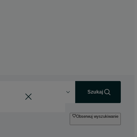
Odległość
+0 km
Szukaj
Obserwuj wyszukiwanie