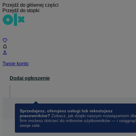
Przejdź do głównej części
Przejdź do stopki
Czat
Twoje konto
Dodaj ogłoszenie
Dla biznesu
opens in a new tab
Sprzedajesz, oferujesz usługi lub rekrutujesz
pracowników?
Zobacz, jak dzięki naszym rozwiązaniom dl
firm możesz dotrzeć do milionów użytkowników — i osiągną
swoje cele.