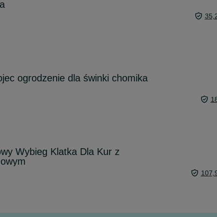
ka
35,
jec ogrodzenie dla świnki chomika
1
wy Wybieg Klatka Dla Kur z
żowym
107,