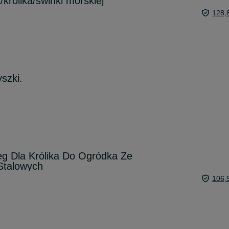
/królika/swinki morskiej
128,
szki.
Dla Królika Do Ogródka Ze
 Stalowych
106,