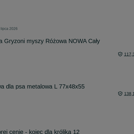
 lipca 2026
ka Gryzoni myszy Różowa NOWA Cały
117,
wa dla psa metalowa L 77x48x55
138,
ej cenie - kojec dla królika 12