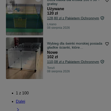
gratisy
Używane
120 zł
128,80 zł z Pakietem Ochronnym
Lniano
08 sierpnia 2026
Wybieg dla świnki morskiej posiada
Dostawa gratis
gładkie ścianki, które
uniemożliwiają zwierzakowi
Nowe
wspinaczkę
102 zł
110,08 zł z Pakietem Ochronnym
Toruń
08 sierpnia 2026
1
z
100
Dalej