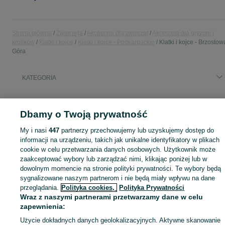
Strona główna
Zwierzęta
Akcesoria dla zwierząt
Akcesoria dla gryzoni i
królików
Klatki i kojce
Klatki i kojce - Podkarpackie
Klatki i kojce - Brzostow
Góra
KATEGORIA
Zobacz Więc
Sprzedaż klatek i kojców Brzostowa Góra ▶️ Klatka dla królika, chomika, świnki i innych gryzoni ☝ Przeglądaj nowe i używane oferty w świetnych cenach na OLX!
Dbamy o Twoją prywatność
Mapa kategorii
My i nasi
447
partnerzy przechowujemy lub uzyskujemy dostęp do
informacji na urządzeniu, takich jak unikalne identyfikatory w plikach
Mapa miejscowości
cookie w celu przetwarzania danych osobowych. Użytkownik może
Mapa ministron
zaakceptować wybory lub zarządzać nimi, klikając poniżej lub w
Popularne wyszukiwania
dowolnym momencie na stronie polityki prywatności. Te wybory będą
sygnalizowane naszym partnerom i nie będą miały wpływu na dane
przeglądania.
Polityka cookies,
Polityka Prywatności
Wraz z naszymi partnerami przetwarzamy dane w celu
zapewnienia:
Użycie dokładnych danych geolokalizacyjnych. Aktywne skanowanie