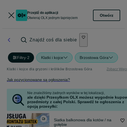
Przejdź do aplikacji
Otwórz
Otwieraj OLX jednym tapnięciem
Znajdź coś dla siebie
Filtry
·
2
Klatki i kojce
Brzostowa Góra
Klatki i kojce dla gryzoni i królików Brzostowa Góra
Zobacz Więc
Jak pozycjonowane są ogłoszenia?
Nie znaleźliśmy żadnych wyników w tej lokalizacji,
ale dzięki Przesyłkom OLX możesz wygodnie kupo
przedmioty z całej Polski. Sprawdź te ogłoszenia z
opcją przesyłki:
Siatka balkonowa dla kotów / na
gołębie