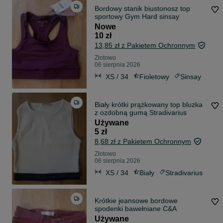
Bordowy stanik biustonosz top
sportowy Gym Hard sinsay
Nowe
10 zł
13,85 zł z Pakietem Ochronnym
Złotowo
06 sierpnia 2026
XS / 34
Fioletowy
Sinsay
Biały krótki prążkowany top bluzka
z ozdobną gumą Stradivarius
Używane
5 zł
8,68 zł z Pakietem Ochronnym
Złotowo
06 sierpnia 2026
XS / 34
Biały
Stradivarius
Krótkie jeansowe bordowe
spodenki bawełniane C&A
Używane