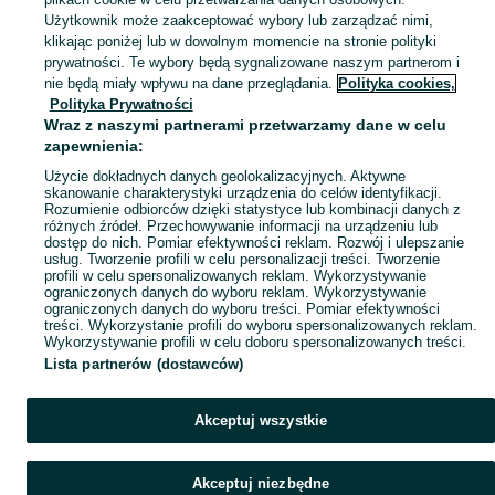
Skorzystaj z największego serwisu ogłoszeniowego - Złotowo i okolice! Kupuj to, czego pragniesz i sprzedawaj to, czego już nie potrzebujesz!
Zobacz Więc
Użytkownik może zaakceptować wybory lub zarządzać nimi,
klikając poniżej lub w dowolnym momencie na stronie polityki
prywatności. Te wybory będą sygnalizowane naszym partnerom i
Mapa kategorii
nie będą miały wpływu na dane przeglądania.
Polityka cookies,
Mapa miejscowości
Polityka Prywatności
Wraz z naszymi partnerami przetwarzamy dane w celu
Mapa ministron
zapewnienia:
Popularne wyszukiwania
Użycie dokładnych danych geolokalizacyjnych. Aktywne
skanowanie charakterystyki urządzenia do celów identyfikacji.
Rozumienie odbiorców dzięki statystyce lub kombinacji danych z
różnych źródeł. Przechowywanie informacji na urządzeniu lub
dostęp do nich. Pomiar efektywności reklam. Rozwój i ulepszanie
usług. Tworzenie profili w celu personalizacji treści. Tworzenie
profili w celu spersonalizowanych reklam. Wykorzystywanie
ograniczonych danych do wyboru reklam. Wykorzystywanie
ograniczonych danych do wyboru treści. Pomiar efektywności
treści. Wykorzystanie profili do wyboru spersonalizowanych reklam.
Wykorzystywanie profili w celu doboru spersonalizowanych treści.
Lista partnerów (dostawców)
Akceptuj wszystkie
Akceptuj niezbędne