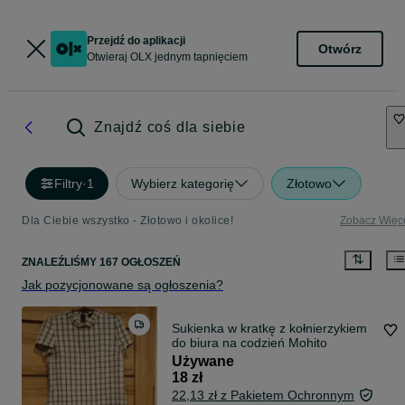
Przejdź do aplikacji
Otwórz
Otwieraj OLX jednym tapnięciem
Znajdź coś dla siebie
Filtry
·
1
Wybierz kategorię
Złotowo
Dla Ciebie wszystko - Złotowo i okolice!
Zobacz Więc
ZNALEŹLIŚMY 167 OGŁOSZEŃ
Jak pozycjonowane są ogłoszenia?
Sukienka w kratkę z kołnierzykiem
do biura na codzień Mohito
Używane
18 zł
22,13 zł z Pakietem Ochronnym