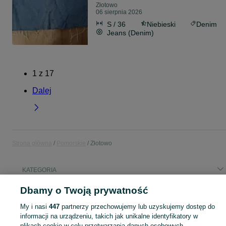
Złotowo
06 sierpnia 2026
S / 36
Niebieski
Denim
Jeans (Denim)
1
z
17
Dalej
Strona główna
Pomorskie
Złotowo
KATEGORIA
Dbamy o Twoją prywatność
Popularne wyszukiwania
gregoire besson
kuhn 182
case magnum
pług 6 skibowy
My i nasi
447
partnerzy przechowujemy lub uzyskujemy dostęp do
informacji na urządzeniu, takich jak unikalne identyfikatory w
plikach cookie w celu przetwarzania danych osobowych.