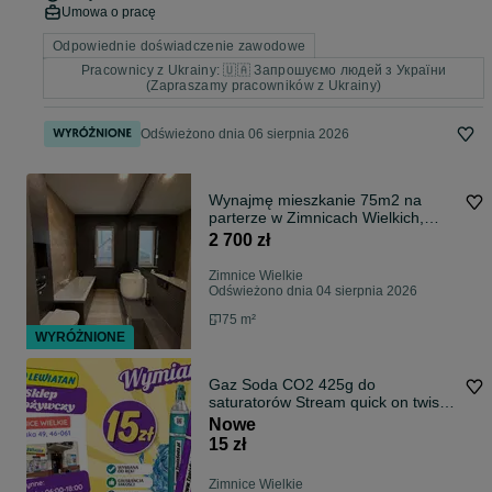
Umowa o pracę
Odpowiednie doświadczenie zawodowe
Pracownicy z Ukrainy: 🇺🇦 Запрошуємо людей з України
(Zapraszamy pracowników z Ukrainy)
Odświeżono dnia 06 sierpnia 2026
Wynajmę mieszkanie 75m2 na
parterze w Zimnicach Wielkich,
Prószków
2 700 zł
Zimnice Wielkie
Odświeżono dnia 04 sierpnia 2026
75 m²
WYRÓŻNIONE
Gaz Soda CO2 425g do
saturatorów Stream quick on twist
on connect
Nowe
15 zł
Zimnice Wielkie