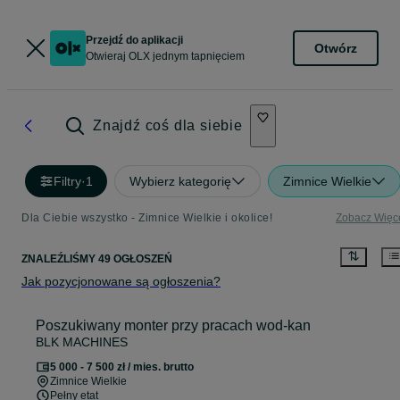
Przejdź do aplikacji
Otwórz
Otwieraj OLX jednym tapnięciem
Znajdź coś dla siebie
Filtry
·
1
Wybierz kategorię
Zimnice Wielkie
Dla Ciebie wszystko - Zimnice Wielkie i okolice!
Zobacz Więc
ZNALEŹLIŚMY 49 OGŁOSZEŃ
Jak pozycjonowane są ogłoszenia?
Poszukiwany monter przy pracach wod-kan
BLK MACHINES
5 000 - 7 500 zł / mies. brutto
Zimnice Wielkie
Pełny etat