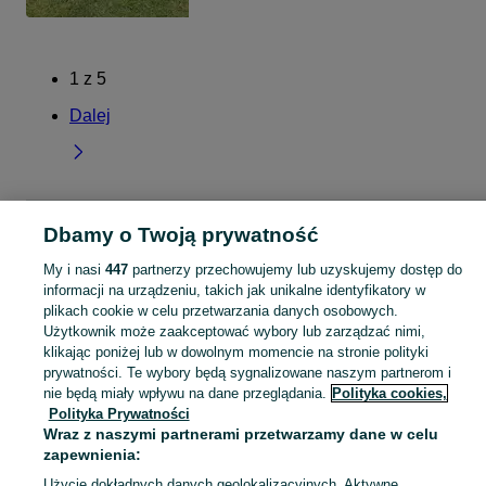
1
z
5
Dalej
Strona główna
Opolskie
Zimnice Wielkie
Dbamy o Twoją prywatność
My i nasi
447
partnerzy przechowujemy lub uzyskujemy dostęp do
KATEGORIA
informacji na urządzeniu, takich jak unikalne identyfikatory w
plikach cookie w celu przetwarzania danych osobowych.
Użytkownik może zaakceptować wybory lub zarządzać nimi,
Skorzystaj z największego serwisu ogłoszeniowego - Zimnice Wielkie i okolice! Kupuj to, czego pragniesz i sprzedawaj to, czego już nie potrzebujesz!
Zobacz Więc
klikając poniżej lub w dowolnym momencie na stronie polityki
prywatności. Te wybory będą sygnalizowane naszym partnerom i
Mapa kategorii
nie będą miały wpływu na dane przeglądania.
Polityka cookies,
Polityka Prywatności
Mapa miejscowości
Wraz z naszymi partnerami przetwarzamy dane w celu
Mapa ministron
zapewnienia:
Popularne wyszukiwania
Użycie dokładnych danych geolokalizacyjnych. Aktywne