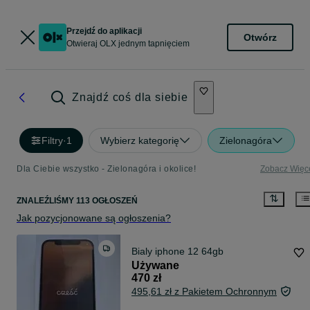
Przejdź do aplikacji
Otwórz
Otwieraj OLX jednym tapnięciem
Znajdź coś dla siebie
Filtry
·
1
Wybierz kategorię
Zielonagóra
Dla Ciebie wszystko - Zielonagóra i okolice!
Zobacz Więc
ZNALEŹLIŚMY 113 OGŁOSZEŃ
Jak pozycjonowane są ogłoszenia?
Bialy iphone 12 64gb
Używane
470 zł
495,61 zł z Pakietem Ochronnym