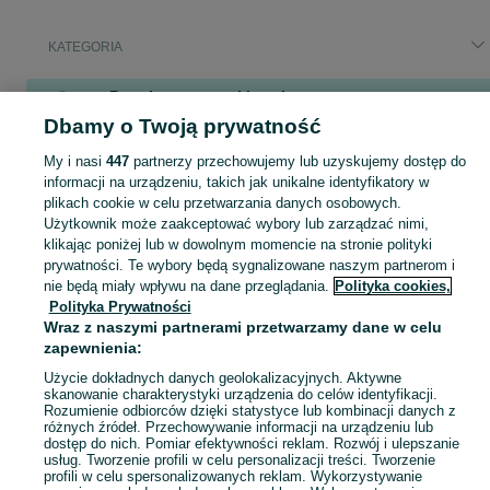
KATEGORIA
Popularne wyszukiwania
Dbamy o Twoją prywatność
księgowa
koła balonowe ursus
mieszkanie do wynajęcia
łóżko piętrowe
pellet drzewny lava
praca zielona góra
My i nasi
447
partnerzy przechowujemy lub uzyskujemy dostęp do
4x108 citroen
księgowość
informacji na urządzeniu, takich jak unikalne identyfikatory w
plikach cookie w celu przetwarzania danych osobowych.
Użytkownik może zaakceptować wybory lub zarządzać nimi,
Skorzystaj z największego serwisu ogłoszeniowego - Zielonagóra i okolice! Kupuj to, czego pragniesz i sprzedawaj to, czego już nie potrzebujesz!
Zobacz Więc
klikając poniżej lub w dowolnym momencie na stronie polityki
prywatności. Te wybory będą sygnalizowane naszym partnerom i
nie będą miały wpływu na dane przeglądania.
Polityka cookies,
Mapa kategorii
Polityka Prywatności
Mapa miejscowości
Wraz z naszymi partnerami przetwarzamy dane w celu
Mapa ministron
zapewnienia:
Popularne wyszukiwania
Użycie dokładnych danych geolokalizacyjnych. Aktywne
skanowanie charakterystyki urządzenia do celów identyfikacji.
Rozumienie odbiorców dzięki statystyce lub kombinacji danych z
różnych źródeł. Przechowywanie informacji na urządzeniu lub
dostęp do nich. Pomiar efektywności reklam. Rozwój i ulepszanie
usług. Tworzenie profili w celu personalizacji treści. Tworzenie
profili w celu spersonalizowanych reklam. Wykorzystywanie