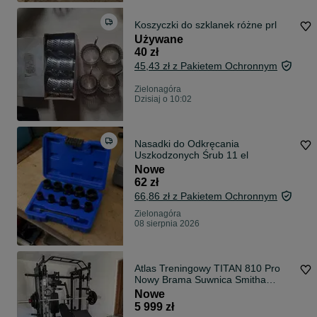
Koszyczki do szklanek różne prl
Używane
40 zł
45,43 zł z Pakietem Ochronnym
Zielonagóra
Dzisiaj o 10:02
Nasadki do Odkręcania
Uszkodzonych Śrub 11 el
Nowe
62 zł
66,86 zł z Pakietem Ochronnym
Zielonagóra
08 sierpnia 2026
Atlas Treningowy TITAN 810 Pro
Nowy Brama Suwnica Smitha
Wyciągi Klatka do Ćwiczeń
Nowe
5 999 zł