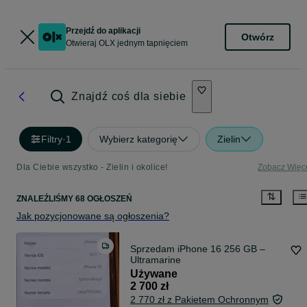
Przejdź do aplikacji
Otwórz
Otwieraj OLX jednym tapnięciem
Znajdź coś dla siebie
Filtry
·
1
Wybierz kategorię
Zielin
Dla Ciebie wszystko - Zielin i okolice!
Zobacz Więc
ZNALEŹLIŚMY 68 OGŁOSZEŃ
Jak pozycjonowane są ogłoszenia?
Sprzedam iPhone 16 256 GB –
Ultramarine
Używane
2 700 zł
2 770 zł z Pakietem Ochronnym