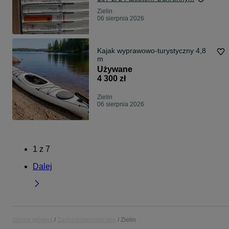
Zielin
06 sierpnia 2026
Kajak wyprawowo-turystyczny 4,8
m
Używane
4 300 zł
Zielin
06 sierpnia 2026
1
z
7
Dalej
Strona główna
Zachodniopomorskie
Zielin