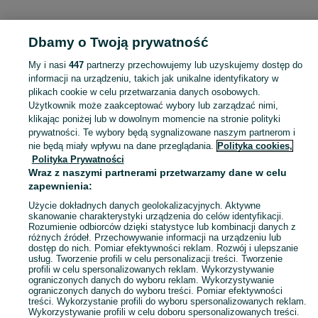
KATEGORIA
Dbamy o Twoją prywatność
Popularne wyszukiwania
My i nasi
447
partnerzy przechowujemy lub uzyskujemy dostęp do
hyundai ix20
rower
informacji na urządzeniu, takich jak unikalne identyfikatory w
plikach cookie w celu przetwarzania danych osobowych.
Użytkownik może zaakceptować wybory lub zarządzać nimi,
Skorzystaj z największego serwisu ogłoszeniowego - Zielin i okolice! Kupuj to, czego pragniesz i sprzedawaj to, czego już nie potrzebujesz!
Zobacz Więc
klikając poniżej lub w dowolnym momencie na stronie polityki
prywatności. Te wybory będą sygnalizowane naszym partnerom i
nie będą miały wpływu na dane przeglądania.
Polityka cookies,
Mapa kategorii
Polityka Prywatności
Mapa miejscowości
Wraz z naszymi partnerami przetwarzamy dane w celu
zapewnienia:
Mapa ministron
Popularne wyszukiwania
Użycie dokładnych danych geolokalizacyjnych. Aktywne
skanowanie charakterystyki urządzenia do celów identyfikacji.
Rozumienie odbiorców dzięki statystyce lub kombinacji danych z
różnych źródeł. Przechowywanie informacji na urządzeniu lub
dostęp do nich. Pomiar efektywności reklam. Rozwój i ulepszanie
usług. Tworzenie profili w celu personalizacji treści. Tworzenie
profili w celu spersonalizowanych reklam. Wykorzystywanie
ograniczonych danych do wyboru reklam. Wykorzystywanie
ograniczonych danych do wyboru treści. Pomiar efektywności
treści. Wykorzystanie profili do wyboru spersonalizowanych reklam.
Wykorzystywanie profili w celu doboru spersonalizowanych treści.