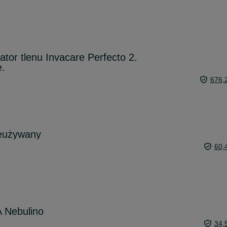
tor tlenu Invacare Perfecto 2.
.
676,
ieużywany
60,
 Nebulino
34,