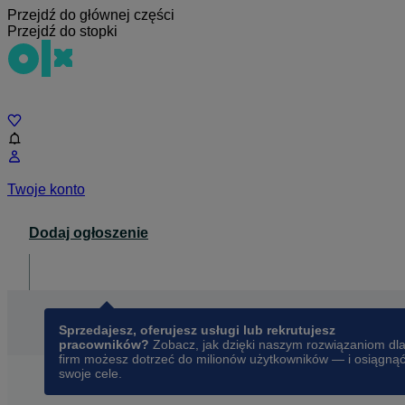
Przejdź do głównej części
Przejdź do stopki
Czat
Twoje konto
Dodaj ogłoszenie
Dla biznesu
opens in a new tab
Sprzedajesz, oferujesz usługi lub rekrutujesz
pracowników?
Zobacz, jak dzięki naszym rozwiązaniom dl
firm możesz dotrzeć do milionów użytkowników — i osiągną
swoje cele.