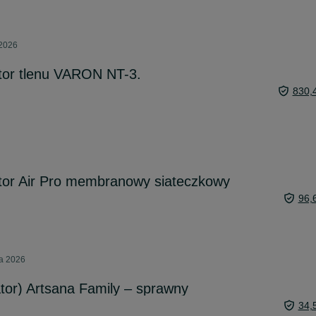
 2026
tor tlenu VARON NT-3.
830,
ator Air Pro membranowy siateczkowy
96,
ca 2026
ator) Artsana Family – sprawny
34,