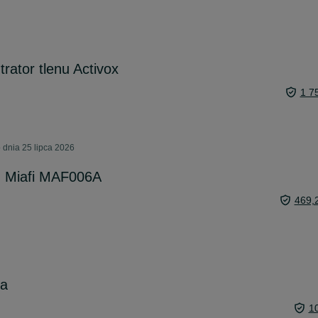
rator tlenu Activox
1 7
 dnia 25 lipca 2026
u Miafi MAF006A
469,
da
1