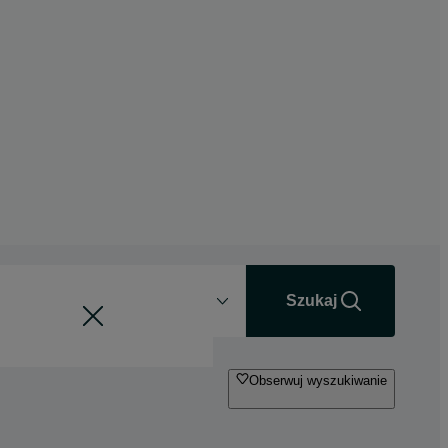
Odległość
+0 km
Szukaj
Obserwuj wyszukiwanie