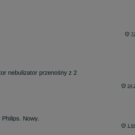
u
7
or nebulizator przenośny z 2
24,
6
 Philips. Nowy.
1 5