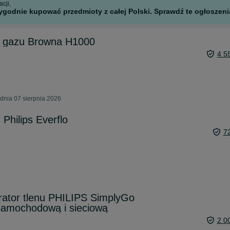
cji,
godnie kupować przedmioty z całej Polski. Sprawdź te ogłoszenia
u gazu Browna H1000
4 5
 dnia 07 sierpnia 2026
 Philips Everflo
7
rator tlenu PHILIPS SimplyGo
samochodową i sieciową
2 0