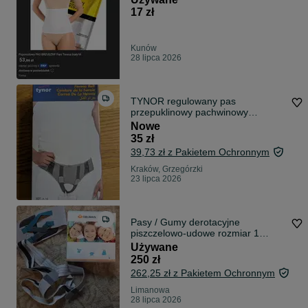
17 zł
Kunów
28 lipca 2026
TYNOR regulowany pas
przepuklinowy pachwinowy
pooperacyjny medyczny
Nowe
przepuklina
35 zł
39,73 zł z Pakietem Ochronnym
Kraków, Grzegórzki
23 lipca 2026
Pasy / Gumy derotacyjne
piszczelowo-udowe rozmiar 1
Orliman OP1173
Używane
250 zł
262,25 zł z Pakietem Ochronnym
Limanowa
28 lipca 2026