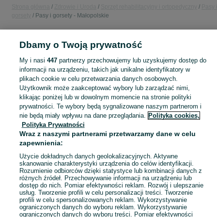
Strona główna
Zdrowie i Uroda
Sprzęt rehabilitacyjny i ortopedyczny
Pasy 
gorsety
Pasy i gorsety - Małopolskie
POLSKA » MAŁOPOLSKIE
Dbamy o Twoją prywatność
My i nasi
447
partnerzy przechowujemy lub uzyskujemy dostęp do
KATEGORIA
informacji na urządzeniu, takich jak unikalne identyfikatory w
plikach cookie w celu przetwarzania danych osobowych.
Użytkownik może zaakceptować wybory lub zarządzać nimi,
Zobacz Więc
Sprzedaż pasów i gorsetów ortopedycznych Małopolskie ▶️ Produkty lędźwiowe i korekcyjne ✅ Nowe i używane w atrakcyjnych cenach ☝ Znajdź oferty na OLX.pl!
klikając poniżej lub w dowolnym momencie na stronie polityki
prywatności. Te wybory będą sygnalizowane naszym partnerom i
nie będą miały wpływu na dane przeglądania.
Polityka cookies,
Mapa kategorii
Polityka Prywatności
Mapa miejscowości
Wraz z naszymi partnerami przetwarzamy dane w celu
Mapa ministron
zapewnienia:
Popularne wyszukiwania
Użycie dokładnych danych geolokalizacyjnych. Aktywne
skanowanie charakterystyki urządzenia do celów identyfikacji.
Rozumienie odbiorców dzięki statystyce lub kombinacji danych z
różnych źródeł. Przechowywanie informacji na urządzeniu lub
dostęp do nich. Pomiar efektywności reklam. Rozwój i ulepszanie
usług. Tworzenie profili w celu personalizacji treści. Tworzenie
profili w celu spersonalizowanych reklam. Wykorzystywanie
ograniczonych danych do wyboru reklam. Wykorzystywanie
ograniczonych danych do wyboru treści. Pomiar efektywności