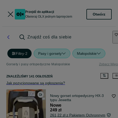
Przejdź do aplikacji
Otwórz
Otwieraj OLX jednym tapnięciem
Znajdź coś dla siebie
Filtry
·
2
Pasy i gorsety
Małopolskie
Gorsety i pasy ortopedyczne Małopolskie
Zobacz Więc
ZNALEŹLIŚMY 141 OGŁOSZEŃ
Jak pozycjonowane są ogłoszenia?
Nowy gorset ortopedyczny HX-3
typu Jewetta
Nowe
249 zł
261,22 zł z Pakietem Ochronnym