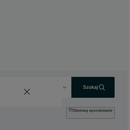
Odległość
+0 km
Szukaj
Obserwuj wyszukiwanie