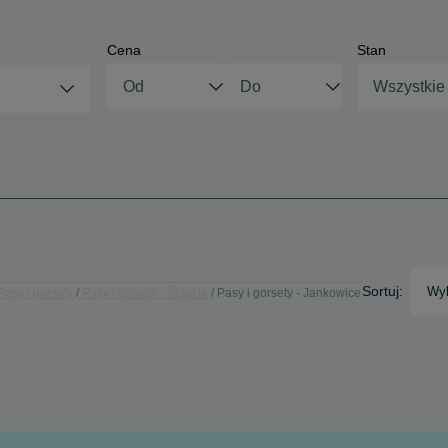
Cena
Stan
Wszystkie
Sortuj:
Wyb
Pasy i gorsety
Pasy i gorsety - Śląskie
Pasy i gorsety - Jankowice