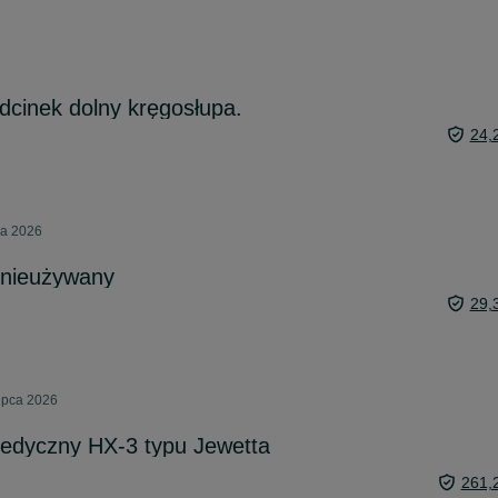
dcinek dolny kręgosłupa.
24,
ca 2026
 nieużywany
29,
ipca 2026
pedyczny HX-3 typu Jewetta
261,