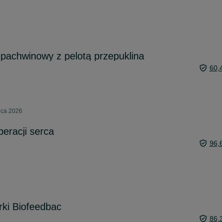
pachwinowy z pelotą przepuklina
60,
ipca 2026
eracji serca
96,
ki Biofeedbac
86,