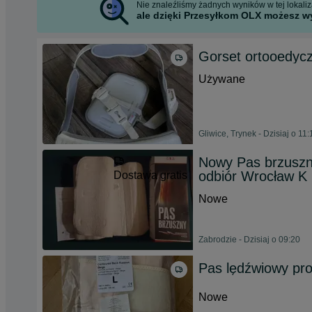
Nie znaleźliśmy żadnych wyników w tej lokaliza
ale dzięki Przesyłkom OLX możesz wy
Gorset ortooedyc
Używane
Gliwice, Trynek - Dzisiaj o 11:
Nowy Pas brzuszn
odbiór Wrocław K
Dostawa gratis
Nowe
Zabrodzie - Dzisiaj o 09:20
Pas lędźwiowy pro
Nowe