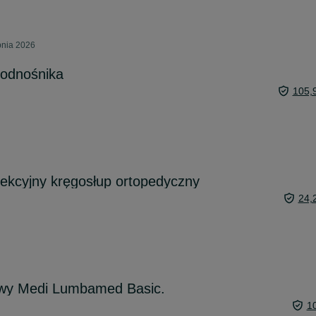
pnia 2026
odnośnika
105,
ekcyjny kręgosłup ortopedyczny
24,
wy Medi Lumbamed Basic.
1