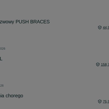
edzwowy PUSH BRACES
44,
2026
XL
158,
026
ia chorego
75,