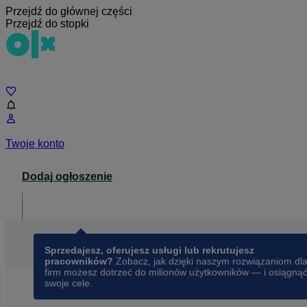
Przejdź do głównej części
Przejdź do stopki
Czat
Twoje konto
Dodaj ogłoszenie
Dla biznesu
opens in a new tab
Sprzedajesz, oferujesz usługi lub rekrutujesz
pracowników?
Zobacz, jak dzięki naszym rozwiązaniom dl
firm możesz dotrzeć do milionów użytkowników — i osiągną
swoje cele.