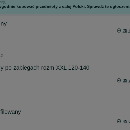
cji,
godnie kupować przedmioty z całej Polski. Sprawdź te ogłoszenia
zny
29,
12
y po zabiegach rozm XXL 120-140
39,
filowany
49,