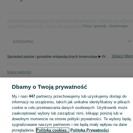
Strona główna
Zdrowie i Uroda
Sprzęt rehabilitacyjny i ortopedyczny
Pasy 
gorsety
Pasy i gorsety - Kujawsko-pomorskie
Pasy i gorsety - Inowrocław
KATEGORIA
Zobacz Więc
Sprzedaż pasów i gorsetów ortopedycznych Inowrocław ▶️ Produkty lędźwiowe i korekcyjne ✅ Nowe i używane w atrakcyjnych cenach ☝ Znajdź oferty na OLX.pl!
Mapa kategorii
Mapa miejscowości
Dbamy o Twoją prywatność
Mapa ministron
Popularne wyszukiwania
My i nasi
447
partnerzy przechowujemy lub uzyskujemy dostęp do
informacji na urządzeniu, takich jak unikalne identyfikatory w plikach
cookie w celu przetwarzania danych osobowych. Użytkownik może
zaakceptować wybory lub zarządzać nimi, klikając poniżej lub w
dowolnym momencie na stronie polityki prywatności. Te wybory będą
sygnalizowane naszym partnerom i nie będą miały wpływu na dane
przeglądania.
Polityka cookies,
Polityka Prywatności