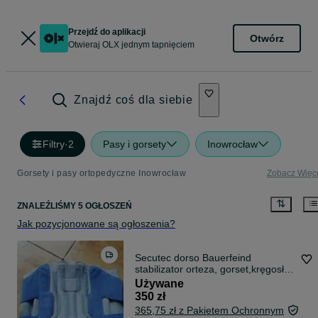
Przejdź do aplikacji
Otwórz
Otwieraj OLX jednym tapnięciem
Znajdź coś dla siebie
Filtry
·
2
Pasy i gorsety
Inowrocław
Gorsety i pasy ortopedyczne Inowrocław
Zobacz Więc
ZNALEŹLIŚMY 5 OGŁOSZEŃ
Jak pozycjonowane są ogłoszenia?
Secutec dorso Bauerfeind
stabilizator orteza, gorset,kręgosłup
lędzwi
Używane
350 zł
365,75 zł z Pakietem Ochronnym