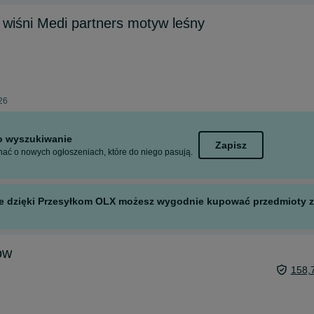
 wiśni Medi partners motyw leśny
026
to wyszukiwanie
Zapisz
ać o nowych ogłoszeniach, które do niego pasują.
 ale dzięki Przesyłkom OLX możesz wygodnie kupować przedmioty z 
ów
158,