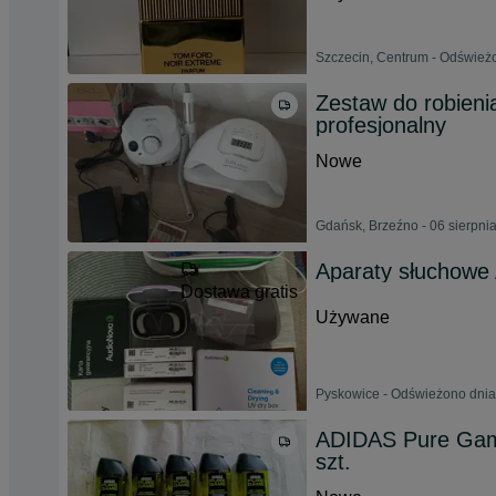
Szczecin, Centrum - Odświeżo
Zestaw do robieni
profesjonalny
Nowe
Gdańsk, Brzeźno - 06 sierpni
Aparaty słuchowe
Dostawa gratis
Używane
Pyskowice - Odświeżono dnia
ADIDAS Pure Game
szt.