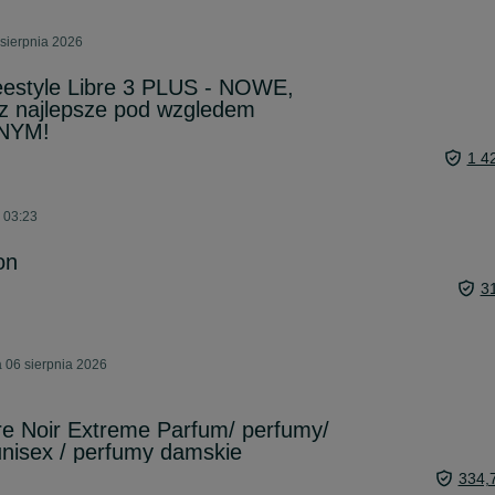
sierpnia 2026
reestyle Libre 3 PLUS - NOWE,
 najlepsze pod wzgledem
NYM!
1 4
o 03:23
on
3
 06 sierpnia 2026
re Noir Extreme Parfum/ perfumy/
nisex / perfumy damskie
334,