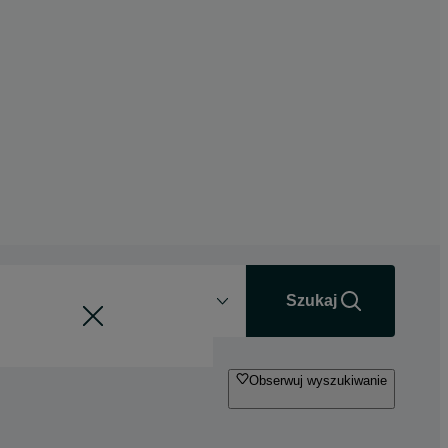
Odległość
+0 km
Szukaj
Obserwuj wyszukiwanie