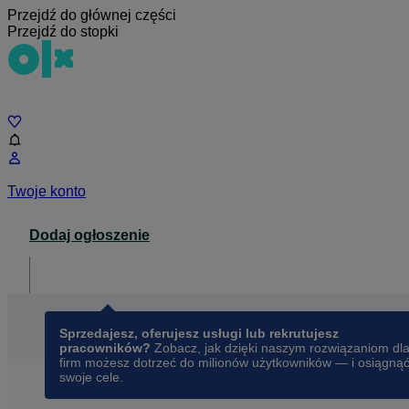
Przejdź do głównej części
Przejdź do stopki
Czat
Twoje konto
Dodaj ogłoszenie
Dla biznesu
opens in a new tab
Sprzedajesz, oferujesz usługi lub rekrutujesz
pracowników?
Zobacz, jak dzięki naszym rozwiązaniom dl
firm możesz dotrzeć do milionów użytkowników — i osiągną
swoje cele.