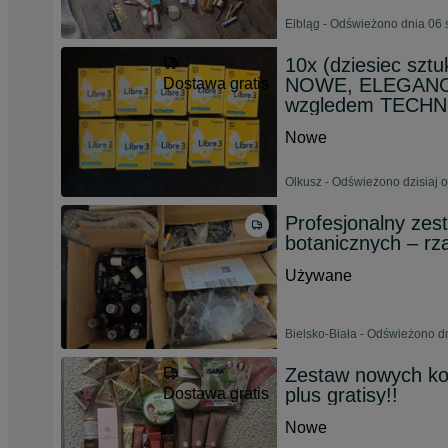
Elbląg - Odświeżono dnia 06 
10x (dziesiec sztu
NOWE, ELEGANCKI
Dostawa gratis
wzgledem TECH
Nowe
Olkusz - Odświeżono dzisiaj 
Profesjonalny zes
botanicznych – rza
Używane
Bielsko-Biała - Odświeżono d
Zestaw nowych kos
plus gratisy!!
Dostawa gratis
Nowe