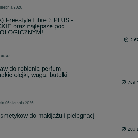
sierpnia 2026
k) Freestyle Libre 3 PLUS -
E oraz najlepsze pod
NOLOGICZNYM!
2 6
o 00:43
taw do robienia perfum
dkie olejki, waga, butelki
769,
nia 06 sierpnia 2026
metykow do makijażu i pielegnacji
200,