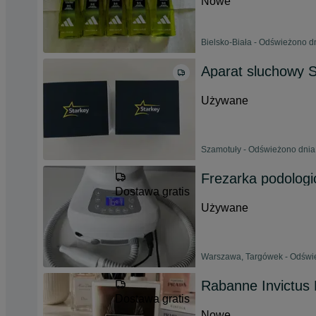
Nowe
Bielsko-Biała - Odświeżono d
Aparat sluchowy S
Używane
Szamotuły - Odświeżono dnia
Frezarka podolog
Dostawa gratis
Używane
Warszawa, Targówek - Odświe
Rabanne Invictus
Dostawa gratis
Nowe