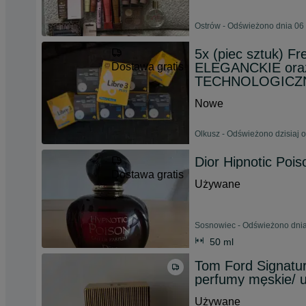
Ostrów - Odświeżono dnia 06 
5x (piec sztuk) F
ELEGANCKIE oraz
Dostawa gratis
TECHNOLOGICZ
Nowe
Olkusz - Odświeżono dzisiaj 
Dior Hipnotic Pois
Dostawa gratis
Używane
Sosnowiec - Odświeżono dnia
50 ml
Tom Ford Signatu
perfumy męskie/ u
Używane