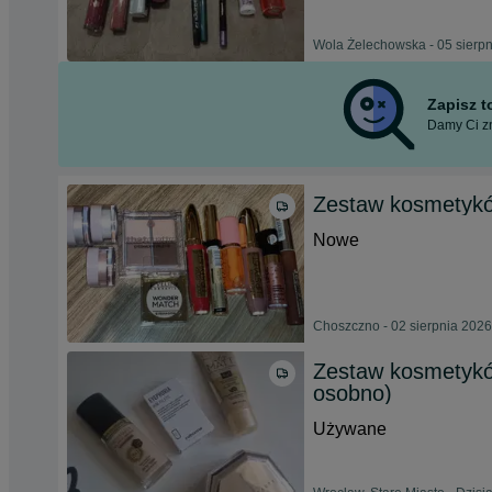
Wola Żelechowska - 05 sierp
Zapisz 
Damy Ci zn
Zestaw kosmetykó
Nowe
Choszczno - 02 sierpnia 2026
Zestaw kosmetyk
osobno)
Używane