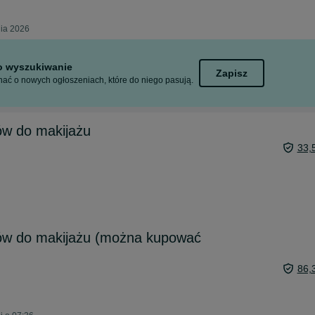
nia 2026
to wyszukiwanie
Zapisz
ać o nowych ogłoszeniach, które do niego pasują.
w do makijażu
33,
ów do makijażu (można kupować
86,