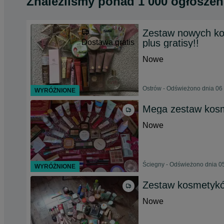
Znaleźliśmy
ponad
1 000 ogłoszeń
Zestaw nowych kos
plus gratisy!!
Dostawa gratis
Nowe
Ostrów - Odświeżono dnia 06 
WYRÓŻNIONE
Mega zestaw kos
Nowe
Ściegny - Odświeżono dnia 05
WYRÓŻNIONE
Zestaw kosmetyk
Nowe