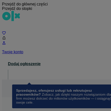
Przejdź do głównej części
Przejdź do stopki
Czat
Twoje konto
Dodaj ogłoszenie
Dla biznesu
opens in a new tab
Sprzedajesz, oferujesz usługi lub rekrutujesz
pracowników?
Zobacz, jak dzięki naszym rozwiązaniom dl
firm możesz dotrzeć do milionów użytkowników — i osiągną
swoje cele.