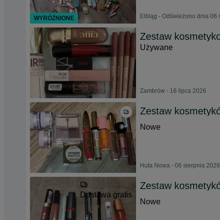
Elbląg - Odświeżono dnia 06 
WYRÓŻNIONE
Zestaw kosmetyko
Używane
Zambrów - 16 lipca 2026
Zestaw kosmetykó
Nowe
Huta Nowa - 06 sierpnia 2026
Zestaw kosmetykó
Dostawa gratis
Nowe