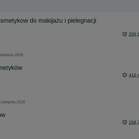
metykow do makijażu i pielegnacji
200,
sierpnia 2026
metyków
416,
 sierpnia 2026
ów
158,