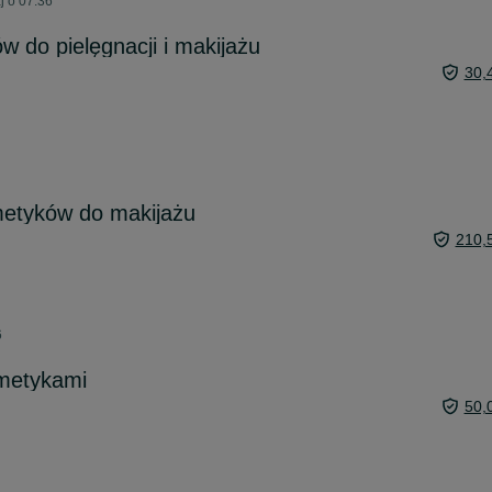
j o 07:36
 do pielęgnacji i makijażu
30,
etyków do makijażu
210,
6
smetykami
50,