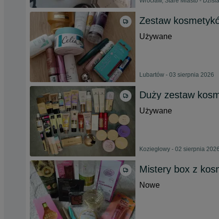
Wrocław, Stare Miasto - Dzisia
Zestaw kosmetyków
Używane
Lubartów - 03 sierpnia 2026
Duży zestaw kosm
Używane
Koziegłowy - 02 sierpnia 202
Mistery box z ko
Nowe