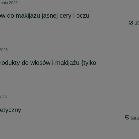
erpnia 2026
 do makijażu jasnej cery i oczu
1
 2026
odukty do włosów i makijażu {tylko
2026
etyczny
55,