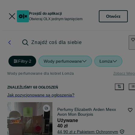
Przejdź do aplikacji
Otwórz
Otwieraj OLX jednym tapnięciem
Znajdź coś dla siebie
Filtry
·
2
Wody perfumowane
Łomża
Wody perfumowane dla kobiet Łomża
Zobacz Więc
ZNALEŹLIŚMY 68 OGŁOSZEŃ
Jak pozycjonowane są ogłoszenia?
Perfumy Elizabeth Arden Mexx
Avon Mon Bourjois
Używane
40 zł
44,90 zł z Pakietem Ochronnym