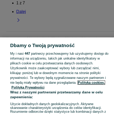
1
z
7
Dalej
Strona główna
Zdrowie i Uroda
Perfumy
Dla kobiet
Wody perfumowane
Wody perfumowane - Podlaskie
Wody perfumowane - Łomża
Dbamy o Twoją prywatność
My i nasi
447
partnerzy przechowujemy lub uzyskujemy dostęp do
KATEGORIA
informacji na urządzeniu, takich jak unikalne identyfikatory w
plikach cookie w celu przetwarzania danych osobowych.
Użytkownik może zaakceptować wybory lub zarządzać nimi,
Zobacz Więc
Sprzedaż wód perfumowanych damskich Łomża ▶️ Trwałe zapachy znanych marek ✅ Nowe i używane w atrakcyjnych cenach ☝ Sprawdź oferty na OLX.pl!
klikając poniżej lub w dowolnym momencie na stronie polityki
prywatności. Te wybory będą sygnalizowane naszym partnerom i
Mapa kategorii
nie będą miały wpływu na dane przeglądania.
Polityka cookies,
Polityka Prywatności
Mapa miejscowości
Wraz z naszymi partnerami przetwarzamy dane w celu
Mapa ministron
zapewnienia:
Popularne wyszukiwania
Użycie dokładnych danych geolokalizacyjnych. Aktywne
skanowanie charakterystyki urządzenia do celów identyfikacji.
Rozumienie odbiorców dzięki statystyce lub kombinacji danych z