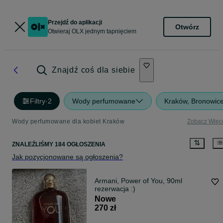
Przejdź do aplikacji
Otwórz
Otwieraj OLX jednym tapnięciem
Znajdź coś dla siebie
Filtry
·
2
Wody perfumowane
Kraków, Bronowic
Wody perfumowane dla kobiet Kraków
Zobacz Więc
ZNALEŹLIŚMY 184 OGŁOSZENIA
Jak pozycjonowane są ogłoszenia?
Armani, Power of You, 90ml
rezerwacja :)
Nowe
270 zł