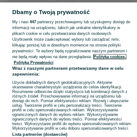
Strona główna
Zdrowie i Uroda
Perfumy
Dla kobiet
Wody perfumowane
Wody perfumowane - Małopolskie
Wody perfumowane - Kraków
Wody
Dbamy o Twoją prywatność
perfumowane - Bronowice
My i nasi
447
partnerzy przechowujemy lub uzyskujemy dostęp do
KATEGORIA
informacji na urządzeniu, takich jak unikalne identyfikatory w
plikach cookie w celu przetwarzania danych osobowych.
Użytkownik może zaakceptować wybory lub zarządzać nimi,
Zobacz Więc
Sprzedaż wód perfumowanych damskich Kraków ▶️ Trwałe zapachy znanych marek ✅ Nowe i używane w atrakcyjnych cenach ☝ Sprawdź oferty na OLX.pl!
klikając poniżej lub w dowolnym momencie na stronie polityki
prywatności. Te wybory będą sygnalizowane naszym partnerom i
nie będą miały wpływu na dane przeglądania.
Polityka cookies,
Mapa kategorii
Polityka Prywatności
Mapa miejscowości
Wraz z naszymi partnerami przetwarzamy dane w celu
zapewnienia:
Mapa ministron
Użycie dokładnych danych geolokalizacyjnych. Aktywne
Popularne wyszukiwania
skanowanie charakterystyki urządzenia do celów identyfikacji.
Rozumienie odbiorców dzięki statystyce lub kombinacji danych z
różnych źródeł. Przechowywanie informacji na urządzeniu lub
dostęp do nich. Pomiar efektywności reklam. Rozwój i ulepszanie
usług. Tworzenie profili w celu personalizacji treści. Tworzenie
profili w celu spersonalizowanych reklam. Wykorzystywanie
ograniczonych danych do wyboru reklam. Wykorzystywanie
ograniczonych danych do wyboru treści. Pomiar efektywności
treści. Wykorzystanie profili do wyboru spersonalizowanych reklam.
Wykorzystywanie profili w celu doboru spersonalizowanych treści.
Lista partnerów (dostawców)