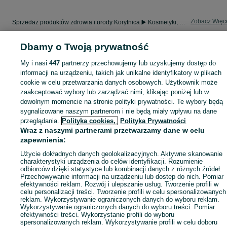
Zobacz Więc
Sprzedaż produktów zdrowia i urody Korytnica ▶️ Kosmetyki, perfumy, sprzęt medyczny ✅ Nowe i używane w najlepszych cenach ☝ Znajdź ogłoszenia na OLX.pl!
Dbamy o Twoją prywatność
Mapa kategorii
Mapa miejscowości
My i nasi
447
partnerzy przechowujemy lub uzyskujemy dostęp do
informacji na urządzeniu, takich jak unikalne identyfikatory w plikach
Mapa ministron
cookie w celu przetwarzania danych osobowych. Użytkownik może
Popularne wyszukiwania
zaakceptować wybory lub zarządzać nimi, klikając poniżej lub w
dowolnym momencie na stronie polityki prywatności. Te wybory będą
sygnalizowane naszym partnerom i nie będą miały wpływu na dane
przeglądania.
Polityka cookies,
Polityka Prywatności
Wraz z naszymi partnerami przetwarzamy dane w celu
zapewnienia:
Użycie dokładnych danych geolokalizacyjnych. Aktywne skanowanie
charakterystyki urządzenia do celów identyfikacji. Rozumienie
odbiorców dzięki statystyce lub kombinacji danych z różnych źródeł.
Przechowywanie informacji na urządzeniu lub dostęp do nich. Pomiar
efektywności reklam. Rozwój i ulepszanie usług. Tworzenie profili w
celu personalizacji treści. Tworzenie profili w celu spersonalizowanych
reklam. Wykorzystywanie ograniczonych danych do wyboru reklam.
Wykorzystywanie ograniczonych danych do wyboru treści. Pomiar
efektywności treści. Wykorzystanie profili do wyboru
spersonalizowanych reklam. Wykorzystywanie profili w celu doboru