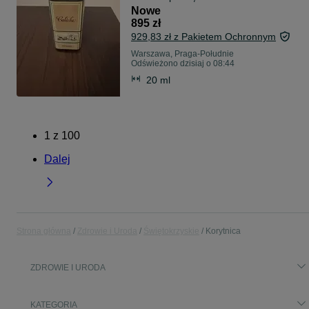
Nowe
895 zł
929,83 zł z Pakietem Ochronnym
Warszawa, Praga-Południe
Odświeżono dzisiaj o 08:44
20 ml
1
z
100
Dalej
Strona główna
Zdrowie i Uroda
Świętokrzyskie
Korytnica
ZDROWIE I URODA
KATEGORIA