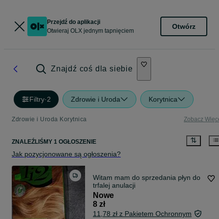
Przejdź do aplikacji
Otwórz
Otwieraj OLX jednym tapnięciem
Znajdź coś dla siebie
Filtry
·
2
Zdrowie i Uroda
Korytnica
Zdrowie i Uroda Korytnica
Zobacz Więc
ZNALEŹLIŚMY 1 OGŁOSZENIE
Jak pozycjonowane są ogłoszenia?
Witam mam do sprzedania płyn do
trfalej anulacji
Nowe
8 zł
11,78 zł z Pakietem Ochronnym