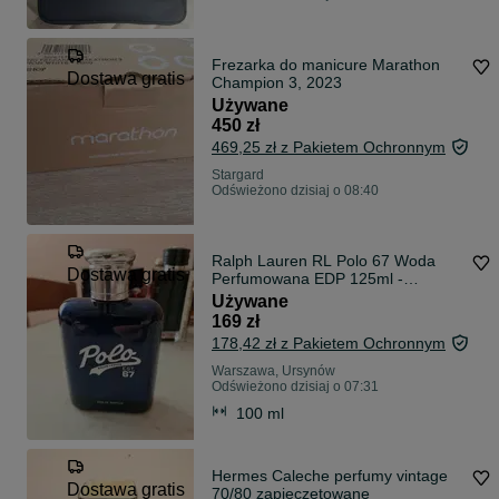
Frezarka do manicure Marathon
Dostawa gratis
Champion 3, 2023
Używane
450 zł
469,25 zł z Pakietem Ochronnym
Stargard
Odświeżono dzisiaj o 08:40
Ralph Lauren RL Polo 67 Woda
Dostawa gratis
Perfumowana EDP 125ml -
pozostało 90%
Używane
169 zł
178,42 zł z Pakietem Ochronnym
Warszawa, Ursynów
Odświeżono dzisiaj o 07:31
100 ml
Hermes Caleche perfumy vintage
Dostawa gratis
70/80 zapieczętowane