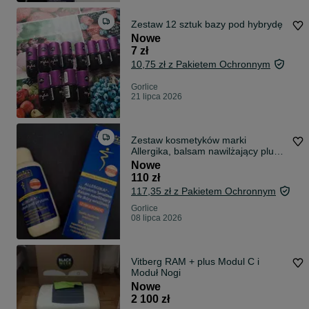
Zestaw 12 sztuk bazy pod hybrydę
Nowe
7 zł
10,75 zł z Pakietem Ochronnym
Gorlice
21 lipca 2026
Zestaw kosmetyków marki
Allergika, balsam nawilżający plus
lipo olejek
Nowe
110 zł
117,35 zł z Pakietem Ochronnym
Gorlice
08 lipca 2026
Vitberg RAM + plus Modul C i
Moduł Nogi
Nowe
2 100 zł