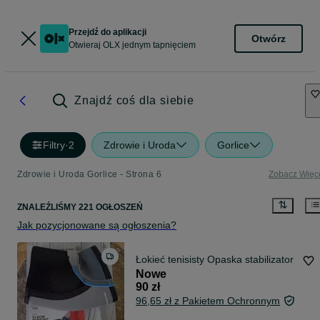
Przejdź do aplikacji
Otwórz
Otwieraj OLX jednym tapnięciem
Znajdź coś dla siebie
Filtry
·
2
Zdrowie i Uroda
Gorlice
Zdrowie i Uroda Gorlice - Strona 6
Zobacz Więc
ZNALEŹLIŚMY 221 OGŁOSZEŃ
Jak pozycjonowane są ogłoszenia?
Łokieć tenisisty Opaska stabilizator
Nowe
90 zł
96,65 zł z Pakietem Ochronnym