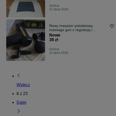
Gorlice
31 lipca 2026
Nowy masażer pistoletowy,
massage gun z regulacją i
końcówkami
Nowe
39 zł
Gorlice
11 lipca 2026
Wstecz
6
z
23
Dalej