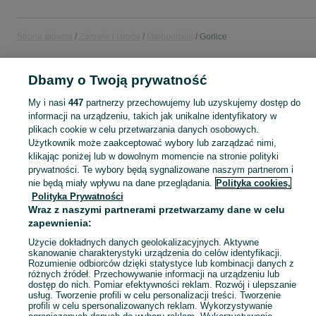
Strona główna
Zdrowie i Uroda
Małopolskie
Gorlice
ZDROWIE I URODA
Dbamy o Twoją prywatność
My i nasi
447
partnerzy przechowujemy lub uzyskujemy dostęp do
KATEGORIA
informacji na urządzeniu, takich jak unikalne identyfikatory w
plikach cookie w celu przetwarzania danych osobowych.
Użytkownik może zaakceptować wybory lub zarządzać nimi,
Zobacz Więc
Sprzedaż produktów zdrowia i urody Gorlice ▶️ Kosmetyki, perfumy, sprzęt medyczny ✅ Nowe i używane w najlepszych cenach ☝ Znajdź ogłoszenia na OLX.pl!
klikając poniżej lub w dowolnym momencie na stronie polityki
prywatności. Te wybory będą sygnalizowane naszym partnerom i
nie będą miały wpływu na dane przeglądania.
Polityka cookies,
Mapa kategorii
Polityka Prywatności
Mapa miejscowości
Wraz z naszymi partnerami przetwarzamy dane w celu
Mapa ministron
zapewnienia:
Popularne wyszukiwania
Użycie dokładnych danych geolokalizacyjnych. Aktywne
skanowanie charakterystyki urządzenia do celów identyfikacji.
Rozumienie odbiorców dzięki statystyce lub kombinacji danych z
różnych źródeł. Przechowywanie informacji na urządzeniu lub
dostęp do nich. Pomiar efektywności reklam. Rozwój i ulepszanie
usług. Tworzenie profili w celu personalizacji treści. Tworzenie
profili w celu spersonalizowanych reklam. Wykorzystywanie