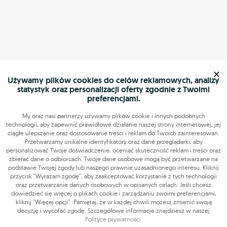
×
Używamy plików cookies do celów reklamowych, analizy
statystyk oraz personalizacji oferty zgodnie z Twoimi
preferencjami.
My oraz nasi partnerzy używamy plików cookie i innych podobnych
technologii, aby zapewnić prawidłowe działanie naszej strony internetowej, jej
ciągłe ulepszanie oraz dostosowanie treści i reklam do Twoich zainteresowań.
Przetwarzamy unikalne identyfikatory oraz dane przeglądarki, aby
personalizować Twoje doświadczenie, oceniać skuteczność reklam i treści oraz
zbierać dane o odbiorcach. Twoje dane osobowe mogą być przetwarzane na
podstawie Twojej zgody lub naszego prawnie uzasadnionego interesu. Kliknij
przycisk "Wyrażam zgodę", aby zaakceptować korzystanie z tych technologii
oraz przetwarzanie danych osobowych w opisanych celach. Jeśli chcesz
dowiedzieć się więcej o plikach cookie i zarządzaniu swoimi preferencjami,
kliknij "Więcej opcji". Pamiętaj, że w każdej chwili możesz zmienić swoją
decyzję i wycofać zgodę. Szczegółowe informacje znajdziesz w naszej
Polityce prywatności
.