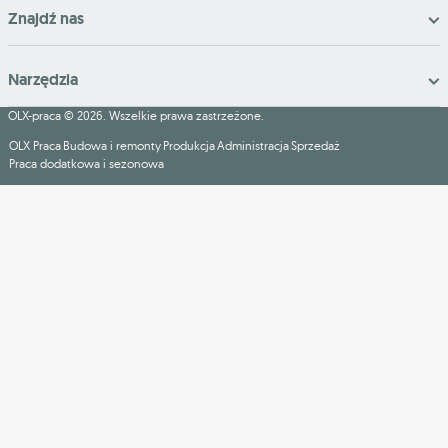
Znajdź nas
Narzędzia
OLX-praca © 2026. Wszelkie prawa zastrzeżone.
OLX Praca
Budowa i remonty
Produkcja
Administracja
Sprzedaż
Praca dodatkowa i sezonowa