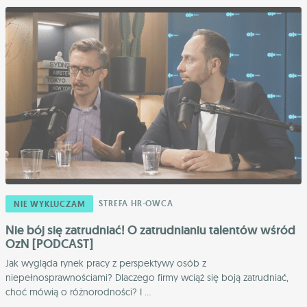
STREFA HR-OWCA
NIE WYKLUCZAM
Nie bój się zatrudniać! O zatrudnianiu talentów wśród
OzN [PODCAST]
Jak wygląda rynek pracy z perspektywy osób z
niepełnosprawnościami? Dlaczego firmy wciąż się boją zatrudniać,
choć mówią o różnorodności? I ...