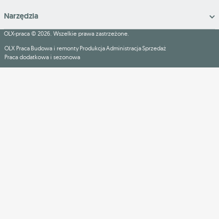
Narzędzia
OLX-praca © 2026. Wszelkie prawa zastrzeżone.
OLX Praca
Budowa i remonty
Produkcja
Administracja
Sprzedaż
Praca dodatkowa i sezonowa