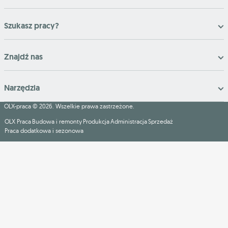
Szukasz pracy?
Znajdź nas
Narzędzia
OLX-praca © 2026. Wszelkie prawa zastrzeżone.
OLX Praca
Budowa i remonty
Produkcja
Administracja
Sprzedaż
Praca dodatkowa i sezonowa