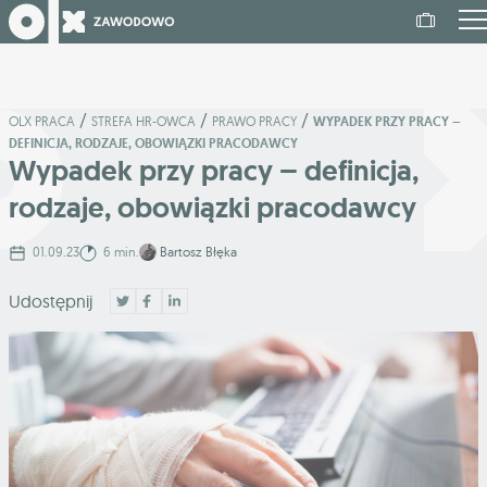
/
/
/
OLX PRACA
STREFA HR-OWCA
PRAWO PRACY
WYPADEK PRZY PRACY –
DEFINICJA, RODZAJE, OBOWIĄZKI PRACODAWCY
Wypadek przy pracy – definicja,
rodzaje, obowiązki pracodawcy
01.09.23
6 min.
Bartosz Błęka
Udostępnij