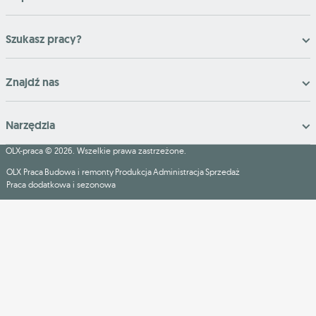
Szukasz pracy?
Znajdź nas
Narzędzia
OLX-praca © 2026. Wszelkie prawa zastrzeżone.
OLX Praca
Budowa i remonty
Produkcja
Administracja
Sprzedaż
Praca dodatkowa i sezonowa