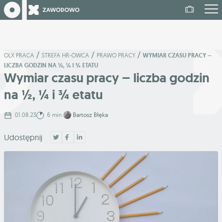
/
/
/
OLX PRACA
STREFA HR-OWCA
PRAWO PRACY
WYMIAR CZASU PRACY –
LICZBA GODZIN NA ½, ¼ I ¾ ETATU
Wymiar czasu pracy – liczba godzin
na ½, ¼ i ¾ etatu
01.08.23
6 min.
Bartosz Błęka
Udostępnij