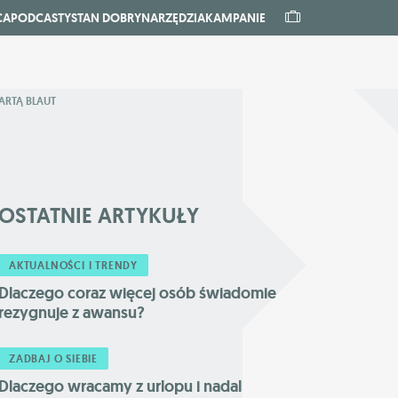
CA
PODCASTY
STAN DOBRY
NARZĘDZIA
KAMPANIE
ARTĄ BLAUT
OSTATNIE
ARTYKUŁY
AKTUALNOŚCI I TRENDY
Dlaczego coraz więcej osób świadomie
rezygnuje z awansu?
ZADBAJ O SIEBIE
Dlaczego wracamy z urlopu i nadal