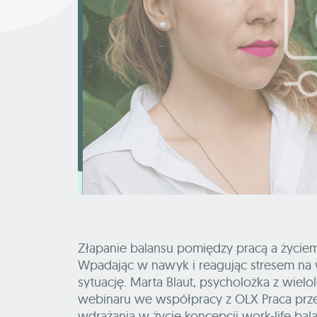
Złapanie balansu pomiędzy pracą a życi
Wpadając w nawyk i reagując stresem na 
sytuację. Marta Blaut, psycholożka z wie
webinaru we współpracy z OLX Praca prze
wdrażania w życie koncepcji work-life bal