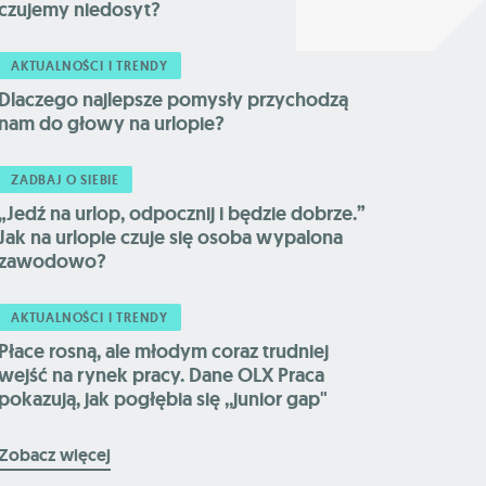
czujemy niedosyt?
AKTUALNOŚCI I TRENDY
Dlaczego najlepsze pomysły przychodzą
nam do głowy na urlopie?
ZADBAJ O SIEBIE
„Jedź na urlop, odpocznij i będzie dobrze.”
Jak na urlopie czuje się osoba wypalona
zawodowo?
AKTUALNOŚCI I TRENDY
Płace rosną, ale młodym coraz trudniej
wejść na rynek pracy. Dane OLX Praca
pokazują, jak pogłębia się ,,junior gap"
Zobacz więcej