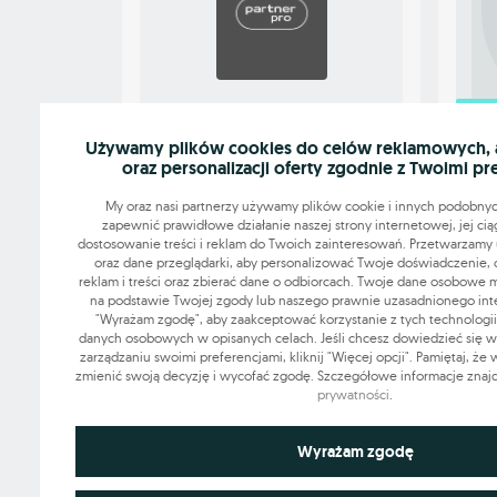
OGŁ
OGŁOSZENIE WYRÓŻNIONE
Używamy plików cookies do celów reklamowych, an
dam 
oraz personalizacji oferty zgodnie z Twoimi pr
Praca dla kierowcy Taxi UBER
BOLT (BONUS NA START!)
My oraz nasi partnerzy używamy plików cookie i innych podobnyc
Samochód firmowy
zapewnić prawidłowe działanie naszej strony internetowej, jej cią
Hybryda+LPG
dostosowanie treści i reklam do Twoich zainteresowań. Przetwarzamy u
oraz dane przeglądarki, aby personalizować Twoje doświadczenie, 
reklam i treści oraz zbierać dane o odbiorcach. Twoje dane osobowe
41 - 65 PLN
1000
na podstawie Twojej zgody lub naszego prawnie uzasadnionego intere
"Wyrażam zgodę", aby zaakceptować korzystanie z tych technologii
Oświęcim
05.08.2026
Dąbro
danych osobowych w opisanych celach. Jeśli chcesz dowiedzieć się wię
zarządzaniu swoimi preferencjami, kliknij "Więcej opcji". Pamiętaj, że
zmienić swoją decyzję i wycofać zgodę. Szczegółowe informacje znaj
prywatności
.
Grupa OLX sp. z o.o.
Niezbędne do funkcjonowania strony
Wyrażam zgodę
ul. Królowej Jadwigi 43
61-872 Poznań
Technicznie niezbędne pliki cookie odgrywają kluczową rolę w z