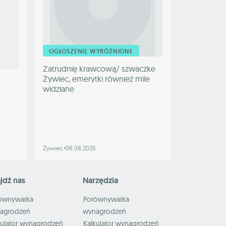
OGŁOSZENIE WYRÓŻNIONE
Zatrudnię krawcową/ szwaczke
Żywiec, emerytki również mile
widziane
Żywiec
06.08.2026
jdź nas
Narzędzia
ównywarka
Porównywarka
agrodzeń
wynagrodzeń
kulator wynagrodzeń
Kalkulator wynagrodzeń