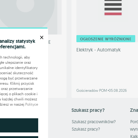
OSZENIE WYRÓŻNIONE
×
OGŁOSZENIE WYRÓŻNIONE
alizy statystyk
prace kierowca Kat C+E
eferencjami.
Elektryk - Automatyk
h technologii, aby
głe ulepszanie oraz
nikalne identyfikatory
oceniać skuteczność
 mogą być przetwarzane
0 - 12000 PLN
su. Kliknij przycisk
 oraz przetwarzanie
wa Górnicza
31.07.2026
Gościeradów POM
05.08.2026
cej o plikach cookie i
 w każdej chwili możesz
dziesz w naszej
Polityce
Mapa serwisu
Szukasz pracy?
Zna
W pracy
Szukasz pracowników?
Por
Rynek Pracy
Szukasz pracy?
wyn
Strefa HR-owca
Kal
apewnieniu