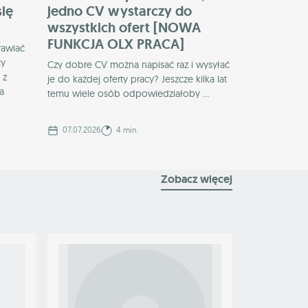
się
jedno CV wystarczy do
wszystkich ofert [NOWA
FUNKCJA OLX PRACA]
awiać
cy
Czy dobre CV można napisać raz i wysyłać
 z
je do każdej oferty pracy? Jeszcze kilka lat
a
temu wiele osób odpowiedziałoby ...
07.07.2026
4 min.
Zobacz więcej