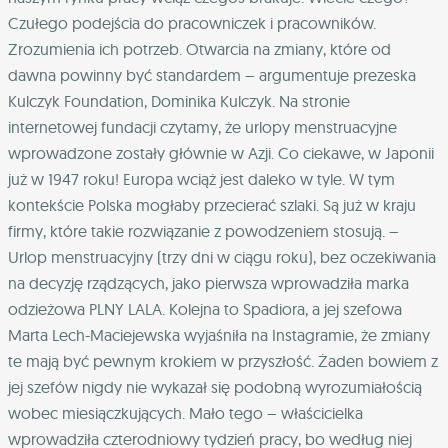
Czułego podejścia do pracowniczek i pracowników.
Zrozumienia ich potrzeb. Otwarcia na zmiany, które od
dawna powinny być standardem – argumentuje prezeska
Kulczyk Foundation, Dominika Kulczyk. Na stronie
internetowej fundacji czytamy, że urlopy menstruacyjne
wprowadzone zostały głównie w Azji. Co ciekawe, w Japonii
już w 1947 roku! Europa wciąż jest daleko w tyle. W tym
kontekście Polska mogłaby przecierać szlaki. Są już w kraju
firmy, które takie rozwiązanie z powodzeniem stosują. –
Urlop menstruacyjny (trzy dni w ciągu roku), bez oczekiwania
na decyzję rządzących, jako pierwsza wprowadziła marka
odzieżowa PLNY LALA. Kolejna to Spadiora, a jej szefowa
Marta Lech-Maciejewska wyjaśniła na Instagramie, że zmiany
te mają być pewnym krokiem w przyszłość. Żaden bowiem z
jej szefów nigdy nie wykazał się podobną wyrozumiałością
wobec miesiączkujących. Mało tego – właścicielka
wprowadziła czterodniowy tydzień pracy, bo według niej