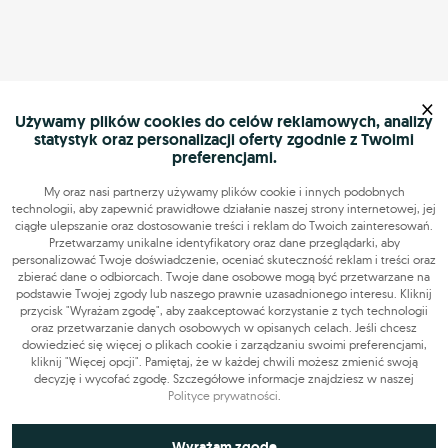
×
Używamy plików cookies do celów reklamowych, analizy
statystyk oraz personalizacji oferty zgodnie z Twoimi
preferencjami.
My oraz nasi partnerzy używamy plików cookie i innych podobnych
technologii, aby zapewnić prawidłowe działanie naszej strony internetowej, jej
ciągłe ulepszanie oraz dostosowanie treści i reklam do Twoich zainteresowań.
Przetwarzamy unikalne identyfikatory oraz dane przeglądarki, aby
personalizować Twoje doświadczenie, oceniać skuteczność reklam i treści oraz
zbierać dane o odbiorcach. Twoje dane osobowe mogą być przetwarzane na
podstawie Twojej zgody lub naszego prawnie uzasadnionego interesu. Kliknij
przycisk "Wyrażam zgodę", aby zaakceptować korzystanie z tych technologii
oraz przetwarzanie danych osobowych w opisanych celach. Jeśli chcesz
dowiedzieć się więcej o plikach cookie i zarządzaniu swoimi preferencjami,
kliknij "Więcej opcji". Pamiętaj, że w każdej chwili możesz zmienić swoją
decyzję i wycofać zgodę. Szczegółowe informacje znajdziesz w naszej
Polityce prywatności
.
Niezbędne do funkcjonowania strony
Wyrażam zgodę