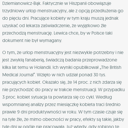
Dziemianowicz-Bąk. Faktycznie w Hiszpanii obowiązuje
trzydniowy urlop menstruacyjny, ale z opcją przedłużenia go
do pięciu dni. Pracujące kobiety w tym kraju muszą jednak
uzyskać od lekarza zaświadczenie, że wyjątkowo źle
przechodzą menstruację. Lewica chce, by w Polsce taki
dokument nie był wymagany.
O tym, że urlop menstruacyjny jest niezwykle potrzebny i nie
jest zwykłą fanaberią, świadczą badania przeprowadzone
kilka lat temu w Holandii. Ich wyniki opublikował „The British
Medical Journal”. Wzięło w nich udział ponad 30 tys.
pracujących kobiet. Okazało się, że 14 proc. z nich zdarza się
nie przychodzić do pracy w trakcie menstruacji. W przypadku
3 proc. kobiet sytuacja ta powtarza się co cykl. Według
wspomnianej analizy przez miesiączkę kobieta traci średnio
prawie 9 dni produktywności w roku. W tym czasie czuje się
na tyle źle, że mimo obecności w pracy, efekty są takie, jakby
tyle dni w ogóle nie pracowała. Już wtedy, gdy robiono te