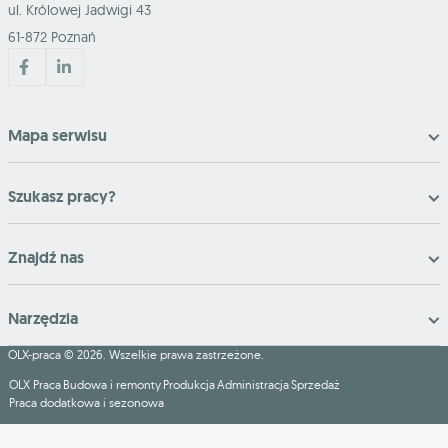
ul. Królowej Jadwigi 43
61-872 Poznań
Mapa serwisu
Szukasz pracy?
Znajdź nas
Narzędzia
OLX-praca © 2026. Wszelkie prawa zastrzeżone.
OLX Praca
Budowa i remonty
Produkcja
Administracja
Sprzedaż
Praca dodatkowa i sezonowa