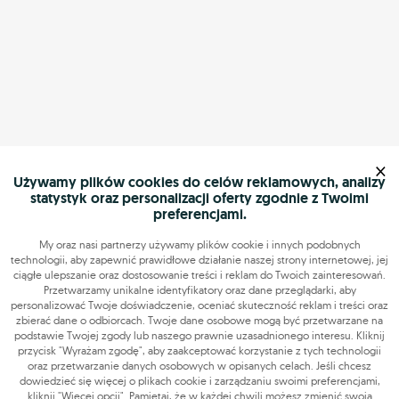
×
Używamy plików cookies do celów reklamowych, analizy
statystyk oraz personalizacji oferty zgodnie z Twoimi
preferencjami.
My oraz nasi partnerzy używamy plików cookie i innych podobnych
technologii, aby zapewnić prawidłowe działanie naszej strony internetowej, jej
ciągłe ulepszanie oraz dostosowanie treści i reklam do Twoich zainteresowań.
Przetwarzamy unikalne identyfikatory oraz dane przeglądarki, aby
personalizować Twoje doświadczenie, oceniać skuteczność reklam i treści oraz
zbierać dane o odbiorcach. Twoje dane osobowe mogą być przetwarzane na
podstawie Twojej zgody lub naszego prawnie uzasadnionego interesu. Kliknij
przycisk "Wyrażam zgodę", aby zaakceptować korzystanie z tych technologii
oraz przetwarzanie danych osobowych w opisanych celach. Jeśli chcesz
dowiedzieć się więcej o plikach cookie i zarządzaniu swoimi preferencjami,
kliknij "Więcej opcji". Pamiętaj, że w każdej chwili możesz zmienić swoją