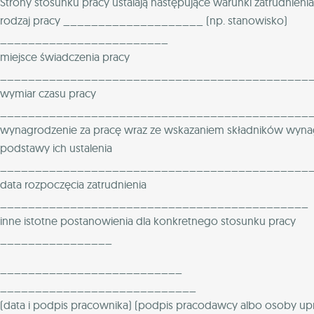
Strony stosunku pracy ustalają następujące warunki zatrudnienia
rodzaj pracy ____________________ (np. stanowisko)
________________________
miejsce świadczenia pracy
____________________________________________
wymiar czasu pracy
____________________________________________
wynagrodzenie za pracę wraz ze wskazaniem składników wynag
podstawy ich ustalenia
____________________________________________
data rozpoczęcia zatrudnienia
____________________________________________
inne istotne postanowienia dla konkretnego stosunku pracy
________________
__________________________
____________________________
(data i podpis pracownika) (podpis pracodawcy albo osoby up