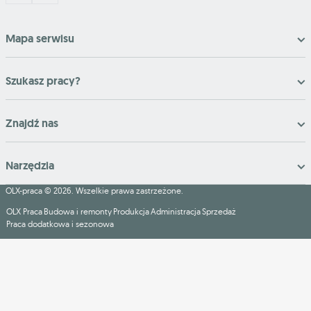
Mapa serwisu
Szukasz pracy?
Znajdź nas
Narzędzia
OLX-praca © 2026. Wszelkie prawa zastrzeżone.
OLX Praca
Budowa i remonty
Produkcja
Administracja
Sprzedaż
Praca dodatkowa i sezonowa