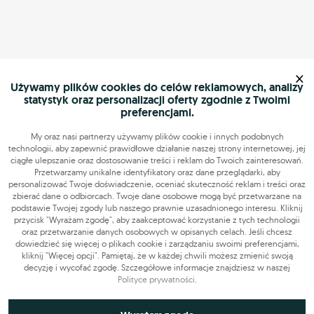
×
Używamy plików cookies do celów reklamowych, analizy
statystyk oraz personalizacji oferty zgodnie z Twoimi
preferencjami.
My oraz nasi partnerzy używamy plików cookie i innych podobnych
technologii, aby zapewnić prawidłowe działanie naszej strony internetowej, jej
ciągłe ulepszanie oraz dostosowanie treści i reklam do Twoich zainteresowań.
Przetwarzamy unikalne identyfikatory oraz dane przeglądarki, aby
personalizować Twoje doświadczenie, oceniać skuteczność reklam i treści oraz
zbierać dane o odbiorcach. Twoje dane osobowe mogą być przetwarzane na
podstawie Twojej zgody lub naszego prawnie uzasadnionego interesu. Kliknij
przycisk "Wyrażam zgodę", aby zaakceptować korzystanie z tych technologii
oraz przetwarzanie danych osobowych w opisanych celach. Jeśli chcesz
dowiedzieć się więcej o plikach cookie i zarządzaniu swoimi preferencjami,
kliknij "Więcej opcji". Pamiętaj, że w każdej chwili możesz zmienić swoją
decyzję i wycofać zgodę. Szczegółowe informacje znajdziesz w naszej
Polityce prywatności
.
Niezbędne do funkcjonowania strony